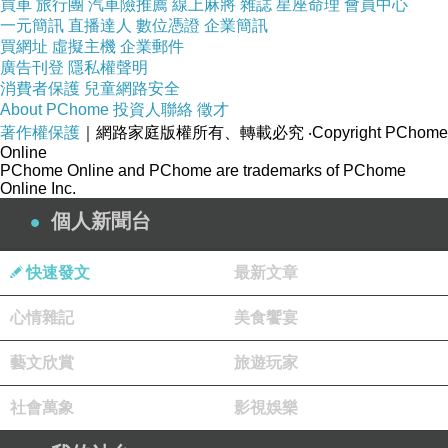
買車
旅行團
汽車險推薦
線上麻將
雜誌
星座命理
會員中心
一元簡訊
直播達人
數位憑證
企業簡訊
買網址
虛擬主機
企業郵件
廣告刊登
隱私權聲明
消費者保護
兒童網路安全
About PChome
投資人聯絡
徵才
著作權保護
｜網路家庭版權所有、轉載必究
‧Copyright PChome
Online
PChome Online and PChome are trademarks of PChome
Online Inc.
個人新聞台
快速發文
最新文章
心情雜記
美食饗宴
藝文欣賞
旅遊玩家
社會萬象
影視娛樂