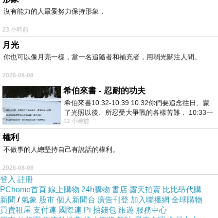
沒有能力的人最愛努力保持形象，
23 小時前
月光
你也可以像月亮一樣，當一名追隨者和補充者，用弱光關注人間。
2026-08-08
希伯來書 - 忍耐的功夫
希伯來書10:32-10:39 10:32你們要追念往日、蒙
了光照以後、所忍受大爭戰的各樣苦難． 10:33一
12 小時前
面被毀謗、遭患難、成了戲景、叫眾人
權利
不做事的人總堅持自己有說話的權利。
2026-08-08
登入
註冊
PChome首頁
線上購物
24h購物
書店
露天拍賣
比比昂代購
新聞
/
氣象
股市
個人新聞台
廣告刊登
加入聯播網
全球購物
買賣租屋
支付連
國際連
Pi 拍錢包
旅遊
服務中心