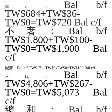
Bal b/f
車距：
TW$684+TW$36-
TW$0=TW$720 Bal c/f
不奢：
Bal b/f
TW$1,800+TW$100-
TW$0=TW$1,900 Bal
c/f
減剪：
Bal b/f TW$171+TW$9-TW$0=TW$180 Bal c/f
Bal b/f
不玩：
TW$4,806+TW$267-
TW$0=TW$5,073 Bal
c/f
總和：Bal b/f