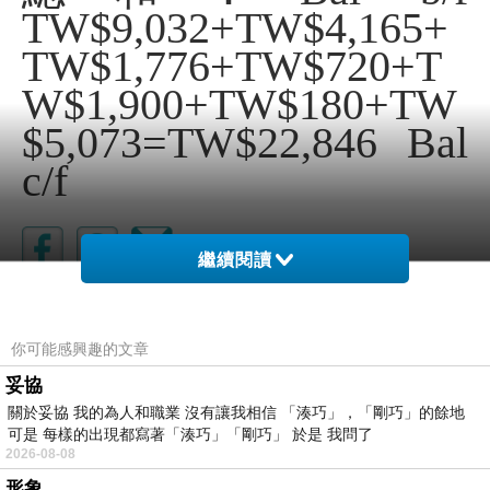
TW$9,032+TW$4,165+
TW$1,776+TW$720+T
W$1,900+TW$180+TW
$5,073=TW$22,846 Bal
c/f
繼續閱讀
2025/6/18, 省到
上一篇：
你可能感興趣的文章
2025/6/20, 省到
下一篇：
妥協
關於妥協 我的為人和職業 沒有讓我相信 「湊巧」，「剛巧」的餘地
可是 每樣的出現都寫著「湊巧」「剛巧」 於是 我問了
2026-08-08
形象