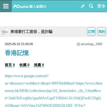
柬埔寨打工渡假，是詐騙
訂閱
我的
2025-06-18 21:00:00
amortrigo_2400
香港記憶
留言 0
收藏 0
推薦 0
https://www.google.com/url?
sa=t&source=web&rct=j&opi=89978449&url=https://www.hkm
emory.hk/MHK/collections/jap/All_Items/index_cht_3.html&ve
d=2ahUKEwjji6y1gsaMAxUgsFYBHeGALOQQFnoECDgQ
AQ&usg=AOvVaw2AFMWjF2MXSH1ftD_IYSw7