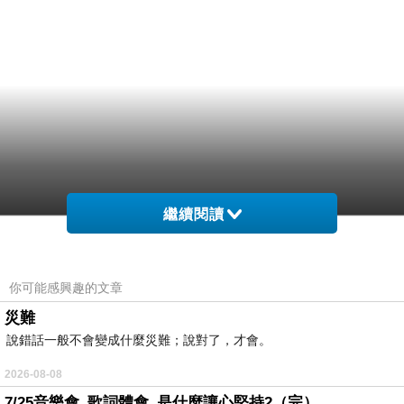
繼續閱讀
你可能感興趣的文章
災難
說錯話一般不會變成什麼災難；說對了，才會。
2026-08-08
7/25音樂會_歌詞體會_是什麼讓心堅持2（完）