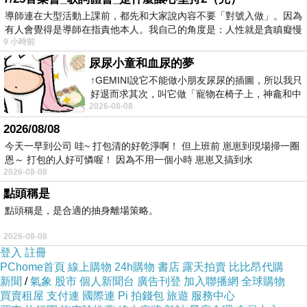
導師連在大型活動上課前，都先和大家說內容不要「對號入做」。因為
有人會覺得是導師在指責他本人。我自己的角度是：人性就是貪瞋癡慢
9 小時前
尿尿小童和血尿的夢
↑GEMINI說它不能做小朋友尿尿的插圖，所以我只
好退而求其次，叫它做「寵物在椅子上，神龕和中
2026-08-08
年人臉孔」的畫了。 六月底
2026/08/08
今天一早到公司 哇~ 打包清的好乾淨啊！ 但上班前 崽崽到現場掃一圈
恩～ 打包的人好可憐喔！ 因為不用一個小時 崽崽又搞到水
2026-08-08
點頭稱是
點頭稱是，是合適的抽身離場策略。
2026-08-08
登入
註冊
PChome首頁
線上購物
24h購物
書店
露天拍賣
比比昂代購
新聞
/
氣象
股市
個人新聞台
廣告刊登
加入聯播網
全球購物
買賣租屋
支付連
國際連
Pi 拍錢包
旅遊
服務中心