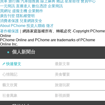
買車
旅行團
汽車險推薦
線上麻將
雜誌
星座命理
會員中心
一元簡訊
直播達人
數位憑證
企業簡訊
買網址
虛擬主機
企業郵件
廣告刊登
隱私權聲明
消費者保護
兒童網路安全
About PChome
投資人聯絡
徵才
著作權保護
｜網路家庭版權所有、轉載必究
‧Copyright PChome
Online
PChome Online and PChome are trademarks of PChome
Online Inc.
個人新聞台
快速發文
最新文章
心情雜記
美食饗宴
藝文欣賞
旅遊玩家
社會萬象
影視娛樂