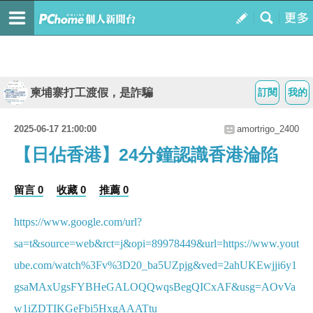
柬埔寨打工渡假，是詐騙
訂閱
我的
2025-06-17 21:00:00
amortrigo_2400
【日佔香港】24分鐘認識香港淪陷
留言 0
收藏 0
推薦 0
https://www.google.com/url?
sa=t&source=web&rct=j&opi=89978449&url=https://www.yout
ube.com/watch%3Fv%3D20_ba5UZpjg&ved=2ahUKEwjji6y1
gsaMAxUgsFYBHeGALOQQwqsBegQICxAF&usg=AOvVa
w1iZDTIKGeFbi5HxgAAATtu