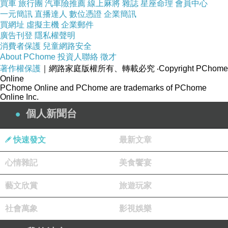
買車
旅行團
汽車險推薦
線上麻將
雜誌
星座命理
會員中心
一元簡訊
直播達人
數位憑證
企業簡訊
買網址
虛擬主機
企業郵件
廣告刊登
隱私權聲明
消費者保護
兒童網路安全
About PChome
投資人聯絡
徵才
著作權保護
｜網路家庭版權所有、轉載必究
‧Copyright PChome
Online
PChome Online and PChome are trademarks of PChome
Online Inc.
個人新聞台
快速發文
最新文章
心情雜記
美食饗宴
藝文欣賞
旅遊玩家
社會萬象
影視娛樂