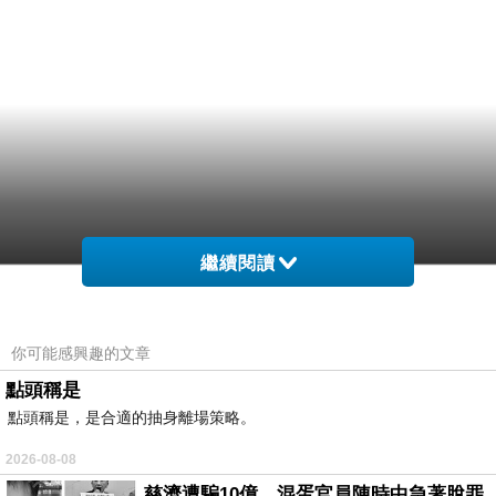
繼續閱讀
你可能感興趣的文章
點頭稱是
點頭稱是，是合適的抽身離場策略。
2026-08-08
慈濟遭騙10億，混蛋官員陳時中急著脫罪