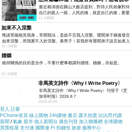
最近賴清德在圓山大飯店提到，對待人民就像對待
自己的親人一樣，人民的痛，就是自己的痛，要愛
21 小時前
民如親，說的這麼好聽，實際上根本沒做
如來不入涅槃
惟諸菩薩能見我身，常聞我法，是故不言我入涅槃。聲聞弟子雖復發言
如來涅槃，而我實不入於涅槃。善男子！若我所有聲聞弟子說言如來入
15 小時前
婚姻
維持關係的目的是合作，不要什麼事都講到感情。婚姻，亦如是。
23 小時前
非馬英文詩作〈Why I Write Poetry〉
非馬英文詩作〈Why I Write Poetry〉刊登于《芝
加哥时报》2026.8.7
2026-08-08
登入
註冊
PChome首頁
線上購物
24h購物
書店
露天拍賣
比比昂代購
新聞
/
氣象
股市
個人新聞台
廣告刊登
加入聯播網
全球購物
買賣租屋
支付連
國際連
Pi 拍錢包
旅遊
服務中心