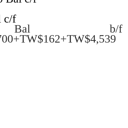
c/f
 b/f
700+TW$162+TW$4,539