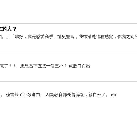
在的人？
面。」「聽好，我是戀愛高手、情史豐富，我很清楚這種感覺，你我之間
停電了！！ 崽崽當下直接一個三小？ 就脫口而出
。 秘書甚至不敢進門。 因為教育部長曾德隆，親自來了。 &m