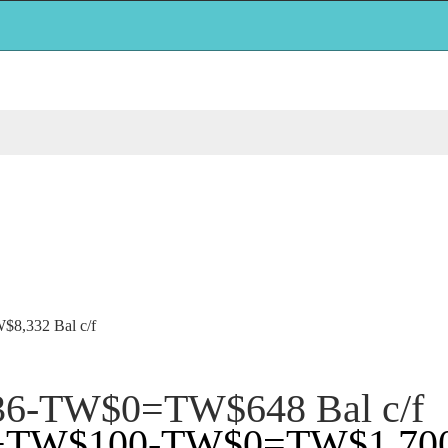
,332 Bal c/f
36-TW$0=TW$648 Bal c/f
0+TW$100-TW$0=TW$1,700 