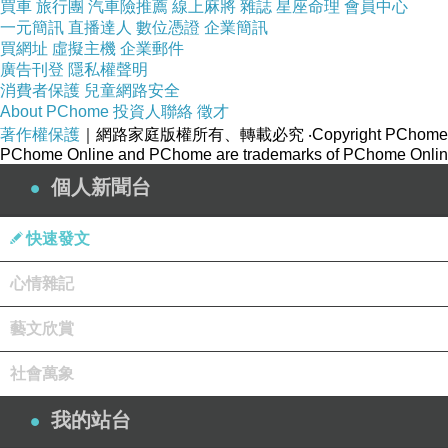
買車
旅行團
汽車險推薦
線上麻將
雜誌
星座命理
會員中心
一元簡訊
直播達人
數位憑證
企業簡訊
買網址
虛擬主機
企業郵件
廣告刊登
隱私權聲明
消費者保護
兒童網路安全
About PChome
投資人聯絡
徵才
著作權保護
｜網路家庭版權所有、轉載必究
‧Copyright PChome
PChome Online and PChome are trademarks of PChome Online
個人新聞台
快速發文
心情雜記
藝文欣賞
社會萬象
我的站台