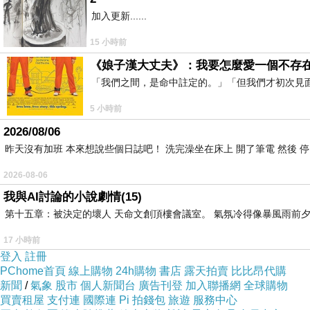
加入更新......
15 小時前
《娘子漢大丈夫》：我要怎麼愛一個不存
「我們之間，是命中註定的。」「但我們才初次見
5 小時前
2026/08/06
昨天沒有加班 本來想說些個日誌吧！ 洗完澡坐在床上 開了筆電 然後 
2026-08-06
我與AI討論的小說劇情(15)
第十五章：被決定的壞人 天命文創頂樓會議室。 氣氛冷得像暴風雨前夕
17 小時前
登入
註冊
PChome首頁
線上購物
24h購物
書店
露天拍賣
比比昂代購
新聞
/
氣象
股市
個人新聞台
廣告刊登
加入聯播網
全球購物
買賣租屋
支付連
國際連
Pi 拍錢包
旅遊
服務中心