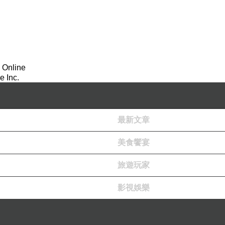
 Online
 Inc.
最新文章
美食饗宴
旅遊玩家
影視娛樂