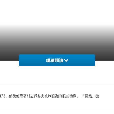
繼續閱讀
疆問。然後他看著緋忘我努力克制住翻白眼的衝動。 「當然。從