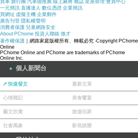
買車
旅行團
汽車險推薦
線上麻將
雜誌
星座命理
會員中心
一元簡訊
直播達人
數位憑證
企業簡訊
買網址
虛擬主機
企業郵件
廣告刊登
隱私權聲明
消費者保護
兒童網路安全
About PChome
投資人聯絡
徵才
著作權保護
｜網路家庭版權所有、轉載必究
‧Copyright PChome
Online
PChome Online and PChome are trademarks of PChome
Online Inc.
個人新聞台
快速發文
最新文章
心情雜記
美食饗宴
藝文欣賞
旅遊玩家
社會萬象
影視娛樂