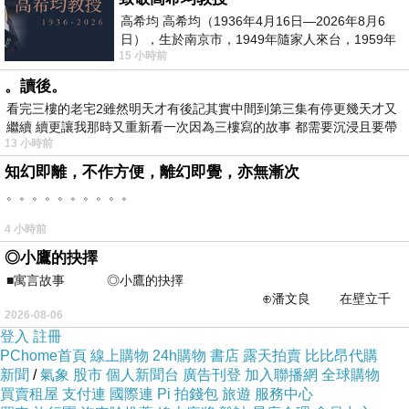
高希均 高希均（1936年4月16日—2026年8月6
日），生於南京市，1949年隨家人來台，1959年
15 小時前
赴美深造並取得經濟發展博士學位。曾任
。讀後。
看完三樓的老宅2雖然明天才有後記其實中間到第三集有停更幾天才又
繼續 續更讓我那時又重新看一次因為三樓寫的故事 都需要沉浸且要帶
13 小時前
有
知幻即離，不作方便，離幻即覺，亦無漸次
。。。。。。。。。。
4 小時前
◎小鷹的抉擇
■寓言故事 ◎小鷹的抉擇
⊕潘文良 在壁立千
2026-08-06
仞的懸崖上，有一座遮天蔽
登入
註冊
PChome首頁
線上購物
24h購物
書店
露天拍賣
比比昂代購
新聞
/
氣象
股市
個人新聞台
廣告刊登
加入聯播網
全球購物
買賣租屋
支付連
國際連
Pi 拍錢包
旅遊
服務中心