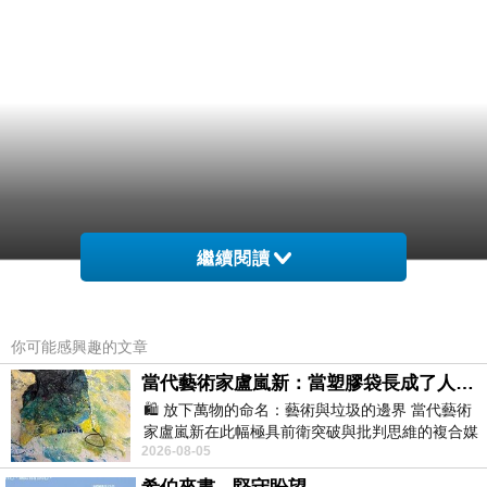
繼續閱讀
你可能感興趣的文章
當代藝術家盧嵐新：當塑膠袋長成了人的模樣，我們的目光是否學會了放下偏見？
🛍️ 放下萬物的命名：藝術與垃圾的邊界 當代藝術
家盧嵐新在此幅極具前衛突破與批判思維的複合媒
2026-08-05
材新作中，直接將被大眾定義為廢棄物