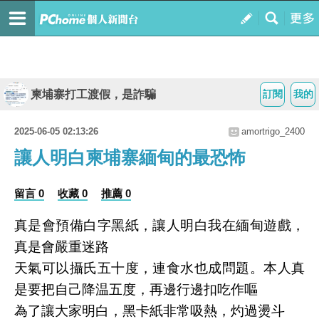
柬埔寨打工渡假，是詐騙
訂閱
我的
2025-06-05 02:13:26
amortrigo_2400
讓人明白柬埔寨緬甸的最恐怖
留言 0
收藏 0
推薦 0
真是會預備白字黑紙，讓人明白我在緬甸遊戲，
真是會嚴重迷路
天氣可以攝氏五十度，連食水也成問題。本人真
是要把自己降温五度，再邊行邊扣吃作嘔
為了讓大家明白，黑卡紙非常吸熱，灼過燙斗