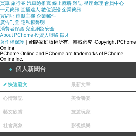
買車
旅行團
汽車險推薦
線上麻將
雜誌
星座命理
會員中心
一元簡訊
直播達人
數位憑證
企業簡訊
買網址
虛擬主機
企業郵件
廣告刊登
隱私權聲明
消費者保護
兒童網路安全
About PChome
投資人聯絡
徵才
著作權保護
｜網路家庭版權所有、轉載必究
‧Copyright PChome
Online
PChome Online and PChome are trademarks of PChome
Online Inc.
個人新聞台
快速發文
最新文章
心情雜記
美食饗宴
藝文欣賞
旅遊玩家
社會萬象
影視娛樂