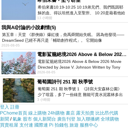
希伯來書 - 堅守盼望
希伯來書10:19-10:25 10:19弟兄們、我們既因耶
穌的血、得以坦然進入至聖所、 10:20是藉着他給
13 小時前
我們開了一條又新又活的路從幔子經過
我與AI討論的小說劇情(5)
第五章：天堂 《群俠錄》爆紅後，堯禹舜開始失眠。 因為他發現——
DreamSeed 已經不再只是「輔助創作程式」。 它開始像
2026-08-05
電影鯊籠絕境2026 Above & Below 2026 Movie
電影鯊籠絕境2026 Above & Below 2026 Movie
Directed by Jesse V. Johnson Written by Tony
2026-08-05
Giordano Starring Laura Maran
葡萄園詩刊 251 期 秋季號
葡萄園 251 期 秋季號 1 《詩寫大安森林公園》
少了喧囂，多了一份綠意 難能可貴水泥叢林多出
3 小時前
一
登入
註冊
PChome首頁
線上購物
24h購物
書店
露天拍賣
比比昂代購
新聞
/
氣象
股市
個人新聞台
廣告刊登
加入聯播網
全球購物
買賣租屋
支付連
國際連
Pi 拍錢包
旅遊
服務中心