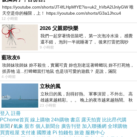
https://youtube.com/shorts/JT4fLHpMfYE?is=uk2_hVbA2IJnlyGW 唯
天空是你的極限，上！ https://youtube.com/shorts/G3a1Jhcu4
12 小時前
2026 父親節快樂
我們一起穿著情侶裝吧， 第一次泡冷水澡， 感覺
還不錯， 泡到一半就睡著了， 後來打雷把我吵
9 小時前
醒， 手
藍玫友6
玫師妹玫師妹 妳不殺生，實屬可貴 妳也別老逗著蟑螂玩 妳不打死牠，
抓弄牠 這...打蟑螂當打地鼠 也是項可愛的遊戲？ 是說，滿院
4 小時前
立秋的風
立秋日的風，刮得好熱。 軍事演習，不外出。 高
雄越來越精彩。。。 晚上的夜市越來越熱鬧。 秋
23 小時前
天的風刮得很熱 夜遊消暑熱。。。
登入
註冊
PChome首頁
線上購物
24h購物
書店
露天拍賣
比比昂代購
新聞
/
氣象
股市
個人新聞台
廣告刊登
加入聯播網
全球購物
買賣租屋
支付連
國際連
Pi 拍錢包
旅遊
服務中心