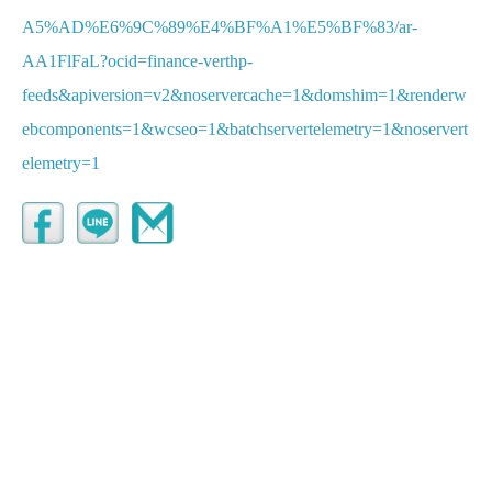
A5%AD%E6%9C%89%E4%BF%A1%E5%BF%83/ar-
AA1FlFaL?ocid=finance-verthp-
feeds&apiversion=v2&noservercache=1&domshim=1&renderw
ebcomponents=1&wcseo=1&batchservertelemetry=1&noservert
elemetry=1