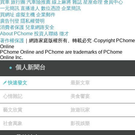
買車
旅行團
汽車險推薦
線上麻將
雜誌
星座命理
會員中心
一元簡訊
直播達人
數位憑證
企業簡訊
買網址
虛擬主機
企業郵件
廣告刊登
隱私權聲明
消費者保護
兒童網路安全
About PChome
投資人聯絡
徵才
著作權保護
｜網路家庭版權所有、轉載必究
‧Copyright PChome
Online
PChome Online and PChome are trademarks of PChome
Online Inc.
個人新聞台
快速發文
最新文章
心情雜記
美食饗宴
藝文欣賞
旅遊玩家
社會萬象
影視娛樂