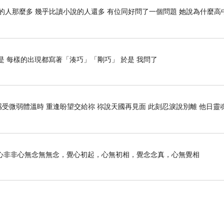
的人那麼多 幾乎比讀小說的人還多 有位同好問了一個問題 她說為什麼高
是 每樣的出現都寫著「湊巧」「剛巧」 於是 我問了
感受微弱體溫時 重逢盼望交給祢 祢說天國再見面 此刻忍淚說別離 他日靈
心非非心無念無無念，覺心初起，心無初相，覺念念真，心無覺相