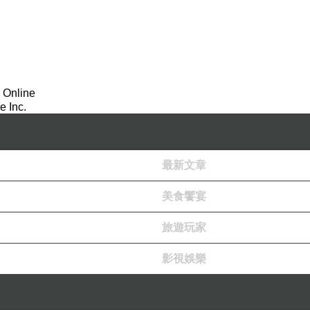
 Online
 Inc.
最新文章
美食饗宴
旅遊玩家
影視娛樂