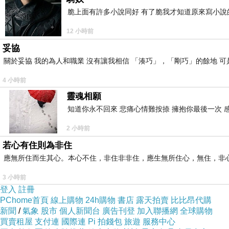
脆上面有許多小說同好 有了脆我才知道原來寫小說
12 小時前
妥協
關於妥協 我的為人和職業 沒有讓我相信 「湊巧」，「剛巧」的餘地 可
4 小時前
靈魂相願
知道你永不回來 悲痛心情難按捺 擁抱你最後一次 
2 小時前
若心有住則為非住
應無所住而生其心。本心不住，非住非非住，應生無所住心，無住，非
3 小時前
登入
註冊
PChome首頁
線上購物
24h購物
書店
露天拍賣
比比昂代購
新聞
/
氣象
股市
個人新聞台
廣告刊登
加入聯播網
全球購物
買賣租屋
支付連
國際連
Pi 拍錢包
旅遊
服務中心