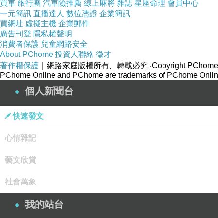
買車
旅行團
汽車險推薦
線上麻將
雜誌
星座命理
會員中心
一元簡訊
直播達人
數位憑證
企業簡訊
買網址
虛擬主機
企業郵件
廣告刊登
隱私權聲明
消費者保護
兒童網路安全
About PChome
投資人聯絡
徵才
著作權保護
｜網路家庭版權所有、轉載必究
‧Copyright PChome
PChome Online and PChome are trademarks of PChome Online
個人新聞台
快速發文
心情雜記
藝文欣賞
社會萬象
我的站台