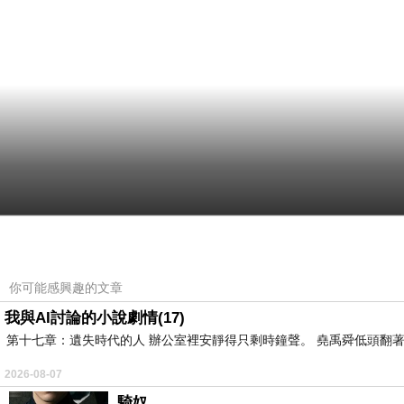
你可能感興趣的文章
我與AI討論的小說劇情(17)
第十七章：遺失時代的人 辦公室裡安靜得只剩時鐘聲。 堯禹舜低頭翻著
2026-08-07
騎奴