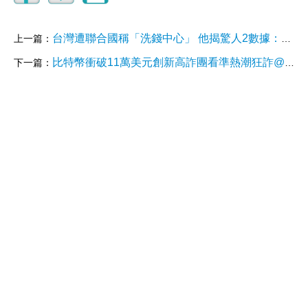
台灣遭聯合國稱「洗錢中心」 他揭驚人2數據：詐騙從業人口逼近台積電員工
上一篇：
比特幣衝破11萬美元創新高詐團看準熱潮狂詐@newsebc
下一篇：