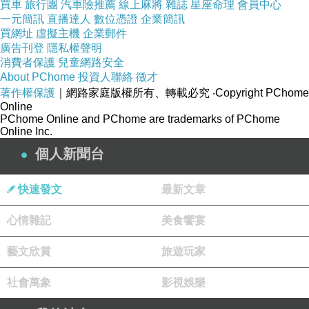
買車
旅行團
汽車險推薦
線上麻將
雜誌
星座命理
會員中心
一元簡訊
直播達人
數位憑證
企業簡訊
買網址
虛擬主機
企業郵件
廣告刊登
隱私權聲明
消費者保護
兒童網路安全
About PChome
投資人聯絡
徵才
著作權保護
｜網路家庭版權所有、轉載必究
‧Copyright PChome
Online
PChome Online and PChome are trademarks of PChome
Online Inc.
個人新聞台
快速發文
最新文章
心情雜記
美食饗宴
藝文欣賞
旅遊玩家
社會萬象
影視娛樂