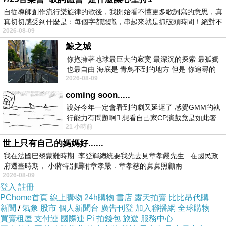
自從導師創作流行樂旋律的歌後，我開始看不懂更多歌詞寫的意思，真
真切切感受到什麼是：每個字都認識，串起來就是抓破頭時間！絕對不
2026-08-09
鯨之城
你抱擁著地球最巨大的寂寞 最深沉的探索 最孤獨
也最自由 海底是 青鳥不到的地方 但是 你追尋的
2026-08-09
幸福 可以比珍珠更
coming soon.....
說好今年一定會看到的劇又延遲了 感覺GMM的執
行能力有問題啊🫩 想看自己家CP演戲竟是如此奢
21 小時前
侈的事 GMM你說看看啊😑 先把劇放
世上只有自己的媽媽好......
我在法國巴黎蒙難時期: 李登輝總統要我先去見章孝嚴先生 在國民政
府遷臺時期， 小蔣特別囑咐章孝嚴．章孝慈的舅舅照顧兩
2026-08-09
登入
註冊
PChome首頁
線上購物
24h購物
書店
露天拍賣
比比昂代購
新聞
/
氣象
股市
個人新聞台
廣告刊登
加入聯播網
全球購物
買賣租屋
支付連
國際連
Pi 拍錢包
旅遊
服務中心