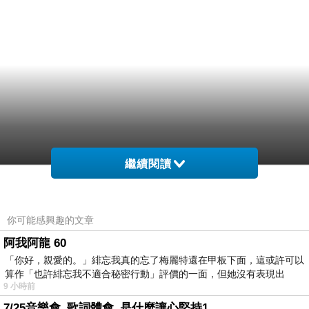
繼續閱讀
你可能感興趣的文章
阿我阿龍 60
「你好，親愛的。」緋忘我真的忘了梅麗特還在甲板下面，這或許可以
算作「也許緋忘我不適合秘密行動」評價的一面，但她沒有表現出
9 小時前
7/25音樂會_歌詞體會_是什麼讓心堅持1