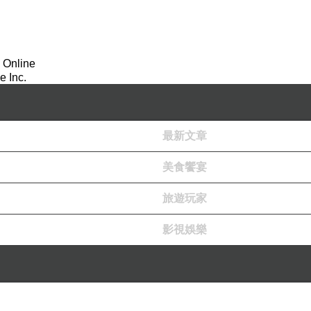
 Online
 Inc.
最新文章
美食饗宴
旅遊玩家
影視娛樂