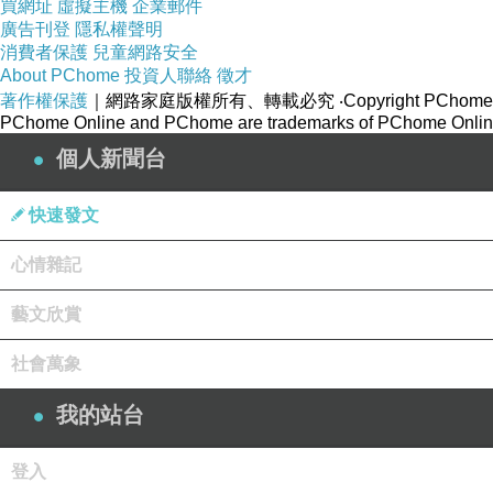
買網址
虛擬主機
企業郵件
廣告刊登
隱私權聲明
消費者保護
兒童網路安全
About PChome
投資人聯絡
徵才
著作權保護
｜網路家庭版權所有、轉載必究
‧Copyright PChome
PChome Online and PChome are trademarks of PChome Online
個人新聞台
快速發文
心情雜記
藝文欣賞
社會萬象
我的站台
登入