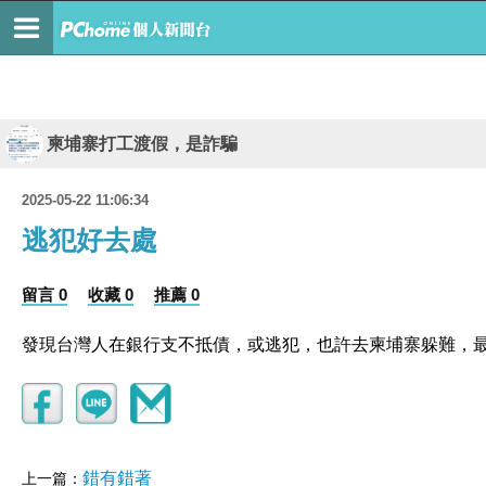
柬埔寨打工渡假，是詐騙
2025-05-22 11:06:34
逃犯好去處
留言 0
收藏 0
推薦 0
發現台灣人在銀行支不抵債，或逃犯，也許去柬埔寨躲難，
錯有錯著
上一篇：