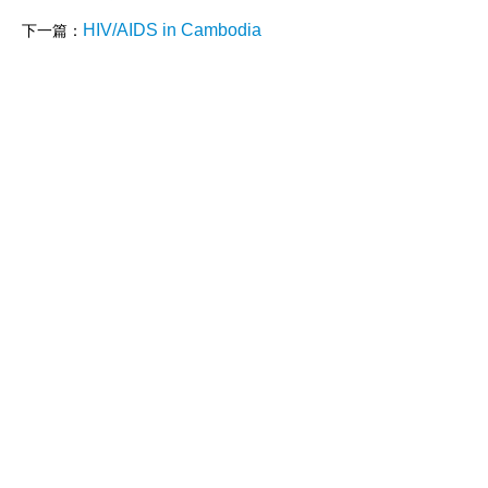
HIV/AIDS in Cambodia
下一篇：