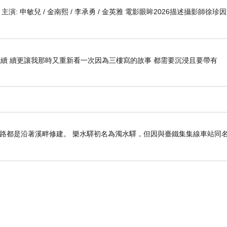
 編劇 主演: 申敏兒 / 金南熙 / 李承勇 / 金英雅 電影眼眸2026描述攝影師徐珍
續 續更讓我那時又重新看一次因為三樓寫的故事 都需要沉浸且要帶有
路都是沿著溪畔修建。 樂水驛初名為濁水驛，但因與臺鐵集集線車站同名，