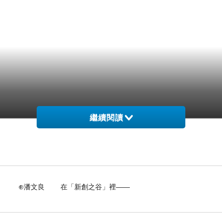
繼續閱讀
 在「新創之谷」裡——