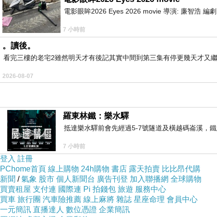
電影眼眸2026 Eyes 2026 movie 導演: 廉智浩
7 小時前
。讀後。
看完三樓的老宅2雖然明天才有後記其實中間到第三集有停更幾天才又繼
2026-08-07
羅東林鐵：樂水驛
抵達樂水驛前會先經過5-7號隧道及橫越碼崙溪，鐵
7 小時前
登入
註冊
PChome首頁
線上購物
24h購物
書店
露天拍賣
比比昂代購
新聞
/
氣象
股市
個人新聞台
廣告刊登
加入聯播網
全球購物
買賣租屋
支付連
國際連
Pi 拍錢包
旅遊
服務中心
買車
旅行團
汽車險推薦
線上麻將
雜誌
星座命理
會員中心
一元簡訊
直播達人
數位憑證
企業簡訊