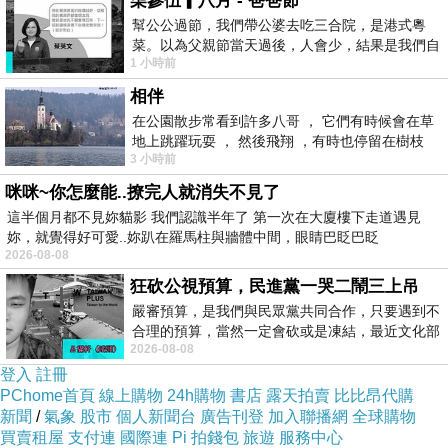
柒參伍▎八月 - 爸爸節
幫公公過節，我們帶公婆去吃三合院，是港式粵
菜。以為父親節當天過後，人會少，結果是我們自
1 小時前
己想多了。人陸續地進，滿滿都是人，個人
相伴
在公園散步常看到許多八哥 ， 它們有時候會在草
地上跳躍玩耍 ， 然後飛翔 ，有時也停留在樹枝
3 小時前
上，它們身軀是咖啡色的，鳥喙是黃色
咪咪~你怎麼能..撩完人就消失不見了
這半個月都不見妳貓影 我們認識半年了 第一次在大廈樓下走道遇見
妳，就覺得好可愛..妳趴在羅馬柱與牆體中間，眼睛巴眨巴眨
2026-08-08
狂砍公視預算，民進黨一哭二鬧三上吊
嚴審預算，是我們與民眾黨共同合作，只要遇到不
合理的預算，當然一定會砍或是凍結，最近文化部
2026-08-08
要編列公視和Taiwan plus預算，在110年
登入
註冊
PChome首頁
線上購物
24h購物
書店
露天拍賣
比比昂代購
新聞
/
氣象
股市
個人新聞台
廣告刊登
加入聯播網
全球購物
買賣租屋
支付連
國際連
Pi 拍錢包
旅遊
服務中心