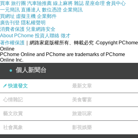
買車
旅行團
汽車險推薦
線上麻將
雜誌
星座命理
會員中心
一元簡訊
直播達人
數位憑證
企業簡訊
買網址
虛擬主機
企業郵件
廣告刊登
隱私權聲明
消費者保護
兒童網路安全
About PChome
投資人聯絡
徵才
著作權保護
｜網路家庭版權所有、轉載必究
‧Copyright PChome
Online
PChome Online and PChome are trademarks of PChome
Online Inc.
個人新聞台
快速發文
最新文章
心情雜記
美食饗宴
藝文欣賞
旅遊玩家
社會萬象
影視娛樂