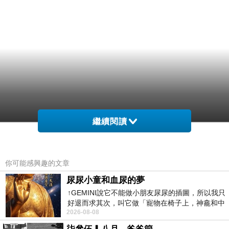
繼續閱讀
你可能感興趣的文章
尿尿小童和血尿的夢
↑GEMINI說它不能做小朋友尿尿的插圖，所以我只
好退而求其次，叫它做「寵物在椅子上，神龕和中
2026-08-08
年人臉孔」的畫了。 六月底