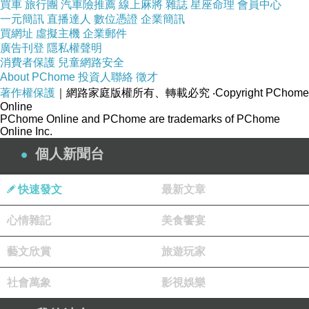
買車
旅行團
汽車險推薦
線上麻將
雜誌
星座命理
會員中心
一元簡訊
直播達人
數位憑證
企業簡訊
買網址
虛擬主機
企業郵件
廣告刊登
隱私權聲明
消費者保護
兒童網路安全
About PChome
投資人聯絡
徵才
著作權保護
｜網路家庭版權所有、轉載必究
‧Copyright PChome
Online
PChome Online and PChome are trademarks of PChome
Online Inc.
個人新聞台
快速發文
最新文章
心情雜記
美食饗宴
藝文欣賞
旅遊玩家
社會萬象
影視娛樂