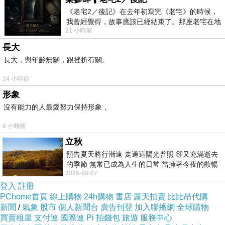
《老宅2／後記》在去年初寫完《老宅》的時候，
我曾經覺得，故事應該已經結束了。那座老宅在地
21 小時前
震中倒塌，七個人終於離開那片黑暗，
長大
長大，與年齡無關，跟挫折有關。
14 小時前
形象
沒有能力的人最愛努力保持形象，
8 小時前
立秋
預告夏天將行漸遠 走過這陽光普照 卻又充滿逝去
的季節 無常已成為人生的日常 當擁著今夜的歡暢
2026-08-07
舒心 轉眼驟成昨日 而明晨 太陽
登入
註冊
PChome首頁
線上購物
24h購物
書店
露天拍賣
比比昂代購
新聞
/
氣象
股市
個人新聞台
廣告刊登
加入聯播網
全球購物
買賣租屋
支付連
國際連
Pi 拍錢包
旅遊
服務中心