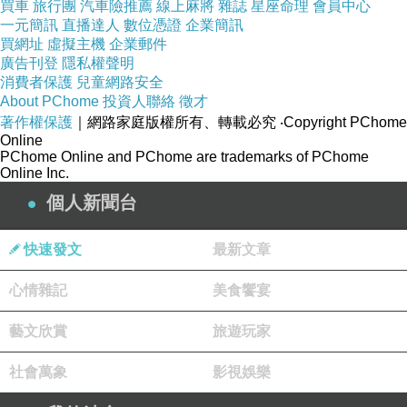
買車
旅行團
汽車險推薦
線上麻將
雜誌
星座命理
會員中心
一元簡訊
直播達人
數位憑證
企業簡訊
買網址
虛擬主機
企業郵件
廣告刊登
隱私權聲明
消費者保護
兒童網路安全
About PChome
投資人聯絡
徵才
著作權保護
｜網路家庭版權所有、轉載必究
‧Copyright PChome
Online
PChome Online and PChome are trademarks of PChome
Online Inc.
個人新聞台
快速發文
最新文章
心情雜記
美食饗宴
藝文欣賞
旅遊玩家
社會萬象
影視娛樂