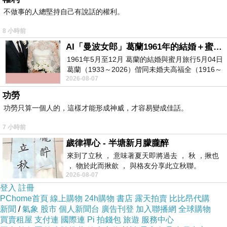
不做事的人總堅持自己有說話的權利。
8 小時前
AI「曼波女郎」葛蘭1961年的結婚＋蜜月旅行 #戀上老電影 #葛蘭 #粟子
1961年5月至12月 葛蘭的結婚與蜜月旅行5月04日
葛蘭（1933～2026）偕同未婚夫高福全（1916～
2026-08-07
2004）乘郵輪赴倫敦6月15日於英國倫敦St.S
功勞
功勞只算一個人的，這樣才能形成神威，才容易變成佳話。
7 小時前
歲律禪心 - 半塘新月朦朧醉
來到了立秋 ， 意味著夏天即將過去 ， 秋 ，揪也
， 物於此而揪歛 ， 與格友分享此立秋聯。
2026-08-07
登入
註冊
PChome首頁
線上購物
24h購物
書店
露天拍賣
比比昂代購
新聞
/
氣象
股市
個人新聞台
廣告刊登
加入聯播網
全球購物
買賣租屋
支付連
國際連
Pi 拍錢包
旅遊
服務中心