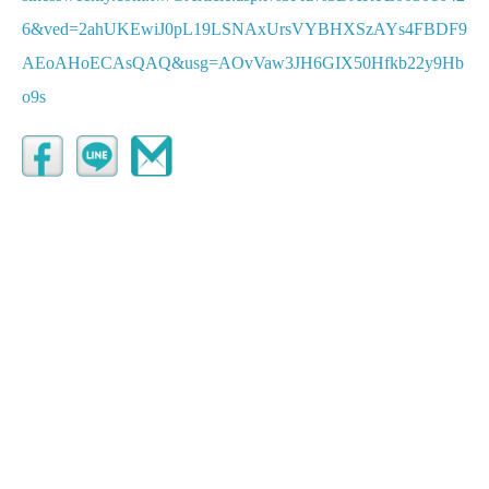
6&ved=2ahUKEwiJ0pL19LSNAxUrsVYBHXSzAYs4FBDF9
AEoAHoECAsQAQ&usg=AOvVaw3JH6GIX50Hfkb22y9Hb
o9s