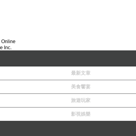
 Online
 Inc.
最新文章
美食饗宴
旅遊玩家
影視娛樂