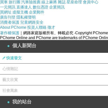
買車
旅行團
汽車險推薦
線上麻將
雜誌
星座命理
會員中心
一元簡訊
直播達人
數位憑證
企業簡訊
買網址
虛擬主機
企業郵件
廣告刊登
隱私權聲明
消費者保護
兒童網路安全
About PChome
投資人聯絡
徵才
著作權保護
｜網路家庭版權所有、轉載必究
‧Copyright PChome
PChome Online and PChome are trademarks of PChome Online
個人新聞台
快速發文
心情雜記
藝文欣賞
社會萬象
我的站台