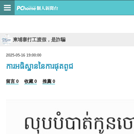
柬埔寨打工渡假，是詐騙
2025-05-16 19:00:00
ការអធិស្ឋាននៃការផុតពូជ
留言 0
收藏 0
推薦 0