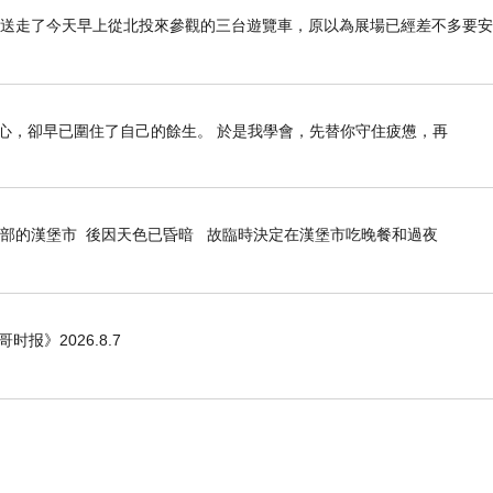
上，先送走了今天早上從北投來參觀的三台遊覽車，原以為展場已經差不多要
心，卻早已圍住了自己的餘生。 於是我學會，先替你守住疲憊，再
部的漢堡市 後因天色已昏暗 故臨時決定在漢堡市吃晚餐和過夜
哥时报》2026.8.7