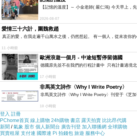
【記憶的溫度】～ 小金老師( 嚴仁鴻) 今天早
2026-08-07
愛情三十六計，圍魏救趙
真正的愛，在我走遍千山萬水之後，仍然想起。 有一個人，從未攻你的
11 小時前
歐洲浪遊一個月 - 中途短暫停留德國
德國原先並不在我們的行程計畫中 只有計畫過境北
17 小時前
非馬英文詩作〈Why I Write Poetry〉
非馬英文詩作〈Why I Write Poetry〉刊登于《芝加
10 小時前
登入
註冊
PChome首頁
線上購物
24h購物
書店
露天拍賣
比比昂代購
新聞
/
氣象
股市
個人新聞台
廣告刊登
加入聯播網
全球購物
買賣租屋
支付連
國際連
Pi 拍錢包
旅遊
服務中心