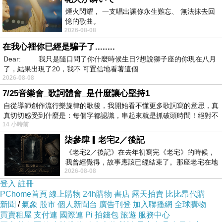
煙火閃耀， 一支唱出讓你永生難忘、 無法抹去回
憶的歌曲。
2026-08-08
在我心裡你已經是騙子了........
Dear: 我只是隨口問了你什麼時候生日?想說獅子座的你現在八月
了，結果出現了20，我不 可置信地看著這個
2026-08-08
7/25音樂會_歌詞體會_是什麼讓心堅持1
自從導師創作流行樂旋律的歌後，我開始看不懂更多歌詞寫的意思，真
真切切感受到什麼是：每個字都認識，串起來就是抓破頭時間！絕對不
14 小時前
柒參肆▎老宅2／後記
《老宅2／後記》在去年初寫完《老宅》的時候，
我曾經覺得，故事應該已經結束了。那座老宅在地
2026-08-08
震中倒塌，七個人終於離開那片黑暗，
登入
註冊
PChome首頁
線上購物
24h購物
書店
露天拍賣
比比昂代購
新聞
/
氣象
股市
個人新聞台
廣告刊登
加入聯播網
全球購物
買賣租屋
支付連
國際連
Pi 拍錢包
旅遊
服務中心