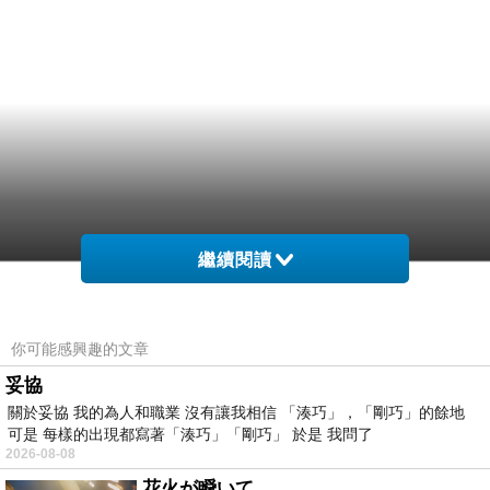
繼續閱讀
你可能感興趣的文章
妥協
關於妥協 我的為人和職業 沒有讓我相信 「湊巧」，「剛巧」的餘地
可是 每樣的出現都寫著「湊巧」「剛巧」 於是 我問了
2026-08-08
花火が瞬いて