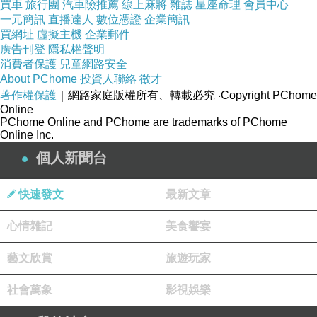
買車
旅行團
汽車險推薦
線上麻將
雜誌
星座命理
會員中心
一元簡訊
直播達人
數位憑證
企業簡訊
買網址
虛擬主機
企業郵件
廣告刊登
隱私權聲明
消費者保護
兒童網路安全
About PChome
投資人聯絡
徵才
著作權保護
｜網路家庭版權所有、轉載必究
‧Copyright PChome
Online
PChome Online and PChome are trademarks of PChome
Online Inc.
個人新聞台
快速發文
最新文章
心情雜記
美食饗宴
藝文欣賞
旅遊玩家
社會萬象
影視娛樂