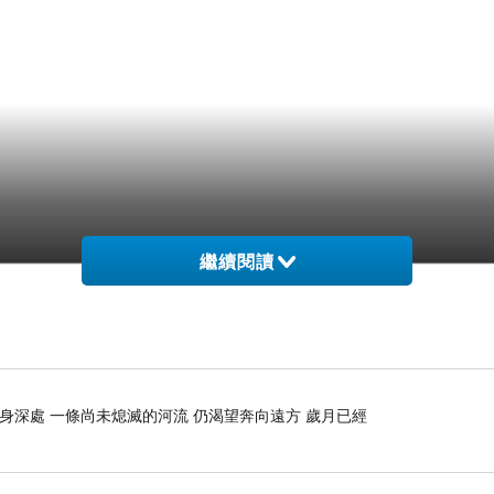
繼續閱讀
肉身深處 一條尚未熄滅的河流 仍渴望奔向遠方 歲月已經