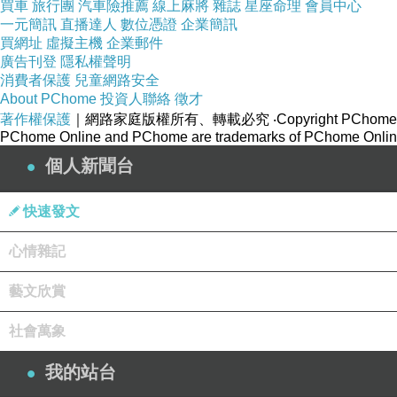
買車
旅行團
汽車險推薦
線上麻將
雜誌
星座命理
會員中心
一元簡訊
直播達人
數位憑證
企業簡訊
買網址
虛擬主機
企業郵件
廣告刊登
隱私權聲明
消費者保護
兒童網路安全
About PChome
投資人聯絡
徵才
著作權保護
｜網路家庭版權所有、轉載必究
‧Copyright PChome
PChome Online and PChome are trademarks of PChome Online
個人新聞台
快速發文
心情雜記
藝文欣賞
社會萬象
我的站台