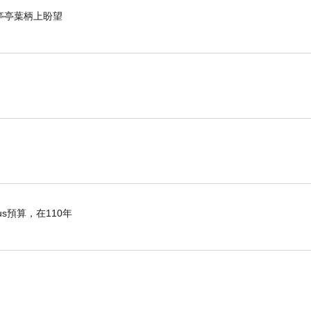
亭亭葉柄上盼望
s預算，在110年