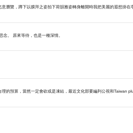
恣意瀏覽，蹲下以膜拜之姿拍下荷韻雅姿轉身離開時我把美麗的遐想掛在
思念。 原來等待，也是一種深情。
預算，當然一定會砍或是凍結，最近文化部要編列公視和Taiwan plu