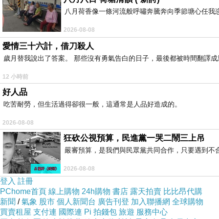
八月荷香像一條河流般呼嘯奔騰奔向季節塘心任我
2026-08-08
愛情三十六計，借刀殺人
歲月替我說出了答案。 那些沒有勇氣告白的日子，最後都被時間翻譯成
12 小時前
好人品
吃苦耐勞，但生活過得卻很一般，這通常是人品好造成的。
2026-08-08
狂砍公視預算，民進黨一哭二鬧三上吊
嚴審預算，是我們與民眾黨共同合作，只要遇到不合理的
2026-08-08
登入
註冊
PChome首頁
線上購物
24h購物
書店
露天拍賣
比比昂代購
新聞
/
氣象
股市
個人新聞台
廣告刊登
加入聯播網
全球購物
買賣租屋
支付連
國際連
Pi 拍錢包
旅遊
服務中心