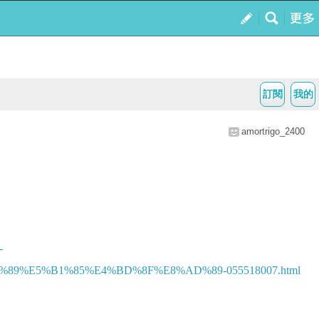
訂閱
我的
amortrigo_2400
-
%E5%B1%85%E4%BD%8F%E8%AD%89-055518007.html