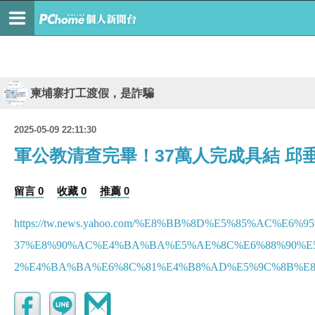
柬埔寨打工渡假，是詐騙
2025-05-09 22:11:30
軍公教清查完畢！37萬人完成具結 邱
留言 0
收藏 0
推薦 0
https://tw.news.yahoo.com/%E8%BB%8D%E5%85%AC%
37%E8%90%AC%E4%BA%BA%E5%AE%8C%E6%88%90%E5
2%E4%BA%BA%E6%8C%81%E4%B8%AD%E5%9C%8B%E8%