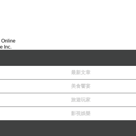
 Online
 Inc.
最新文章
美食饗宴
旅遊玩家
影視娛樂