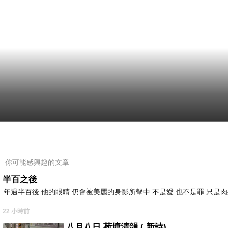
你可能感興趣的文章
半百之後
年過半百後 他的眼睛 仍會被美麗的身影所擊中 不是愛 也不是罪 只是
22 小時前
八月八日 荷塘清韻 ( 新詩)