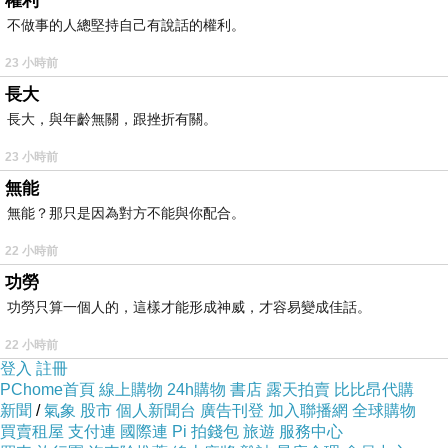
權利
不做事的人總堅持自己有說話的權利。
23 小時前
長大
長大，與年齡無關，跟挫折有關。
23 小時前
無能
無能？那只是因為對方不能與你配合。
22 小時前
功勞
功勞只算一個人的，這樣才能形成神威，才容易變成佳話。
22 小時前
登入
註冊
PChome首頁
線上購物
24h購物
書店
露天拍賣
比比昂代購
新聞
/
氣象
股市
個人新聞台
廣告刊登
加入聯播網
全球購物
買賣租屋
支付連
國際連
Pi 拍錢包
旅遊
服務中心