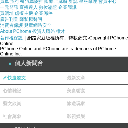
買車
旅行團
汽車險推薦
線上麻將
雜誌
星座命理
會員中心
一元簡訊
直播達人
數位憑證
企業簡訊
買網址
虛擬主機
企業郵件
廣告刊登
隱私權聲明
消費者保護
兒童網路安全
About PChome
投資人聯絡
徵才
著作權保護
｜網路家庭版權所有、轉載必究
‧Copyright PChome
Online
PChome Online and PChome are trademarks of PChome
Online Inc.
個人新聞台
快速發文
最新文章
心情雜記
美食饗宴
藝文欣賞
旅遊玩家
社會萬象
影視娛樂