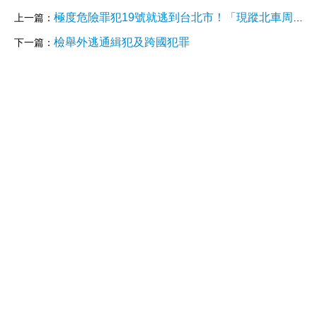
極度危險罪犯19號就逃到台北市！「現蹤北車周遭」警：全力查緝中
上一篇：
檢舉外逃通緝犯及跨國犯罪
下一篇：