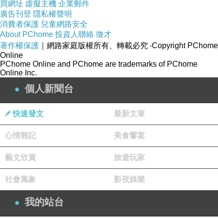
買網址
虛擬主機
企業郵件
廣告刊登
隱私權聲明
消費者保護
兒童網路安全
About PChome
投資人聯絡
徵才
著作權保護
｜網路家庭版權所有、轉載必究
‧Copyright PChome
Online
PChome Online and PChome are trademarks of PChome
Online Inc.
個人新聞台
快速發文
最新文章
心情雜記
美食饗宴
藝文欣賞
旅遊玩家
社會萬象
影視娛樂
我的站台