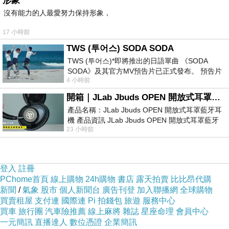
形象
沒有能力的人最愛努力保持形象，
17 小時前
TWS (투어스) SODA SODA
TWS (투어스)*即將推出的日語單曲 《SODA
SODA》及其官方MV預告片已正式發布。 預告片
4 小時前
一經發布， 就引發了粉絲們對這次夏季回
開箱｜JLab Jbuds OPEN 開放式耳罩藍牙耳機 - 設計美學，輕巧、透氣、環境音全物理達成！
產品名稱：JLab Jbuds OPEN 開放式耳罩藍牙耳
機 產品資訊 JLab Jbuds OPEN 開放式耳罩藍牙
23 小時前
耳機評語：非常有特色，值得喜愛美型工
登入
註冊
PChome首頁
線上購物
24h購物
書店
露天拍賣
比比昂代購
新聞
/
氣象
股市
個人新聞台
廣告刊登
加入聯播網
全球購物
買賣租屋
支付連
國際連
Pi 拍錢包
旅遊
服務中心
買車
旅行團
汽車險推薦
線上麻將
雜誌
星座命理
會員中心
一元簡訊
直播達人
數位憑證
企業簡訊