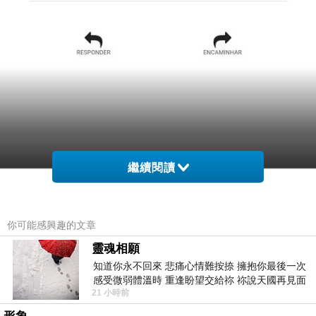
繼續閱讀
你可能感興趣的文章
靈魂相願
知道你永不回來 悲痛心情難按捺 擁抱你最後一次
感受微弱體溫時 重逢盼望交給祢 祢說天國再見面
21 小時前
此刻忍淚說別離 他日靈魂再