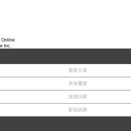
 Online
 Inc.
最新文章
美食饗宴
旅遊玩家
影視娛樂