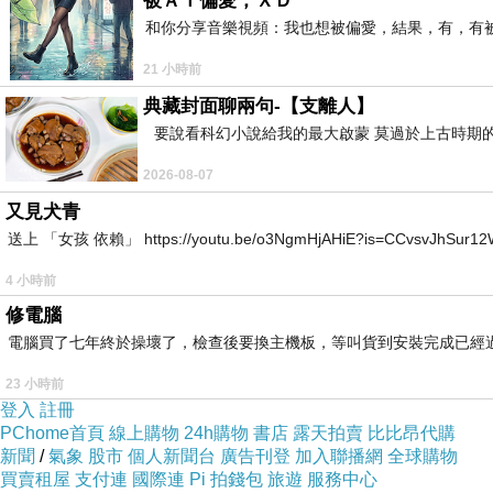
被ＡＩ偏愛，ＸＤ
和你分享音樂視頻：我也想被偏愛，結果，有，有被
21 小時前
典藏封面聊兩句-【支離人】
要說看科幻小說給我的最大啟蒙 莫過於上古時期的
2026-08-07
又見犬青
送上 「女孩 依賴」 https://youtu.be/o3NgmHjAHiE?is=CCv
4 小時前
修電腦
電腦買了七年終於操壞了，檢查後要換主機板，等叫貨到安裝完成已經
23 小時前
登入
註冊
PChome首頁
線上購物
24h購物
書店
露天拍賣
比比昂代購
新聞
/
氣象
股市
個人新聞台
廣告刊登
加入聯播網
全球購物
買賣租屋
支付連
國際連
Pi 拍錢包
旅遊
服務中心