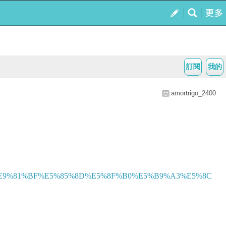
訂閱
我的
amortrigo_2400
9%81%BF%E5%85%8D%E5%8F%B0%E5%B9%A3%E5%8C