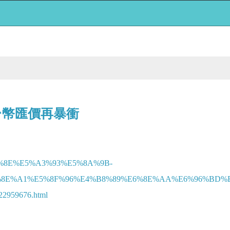
台幣匯價再暴衝
%BE%8E%E5%A3%93%E5%8A%9B-
8E%A1%E5%8F%96%E4%B8%89%E6%8E%AA%E6%96%BD%E
59676.html