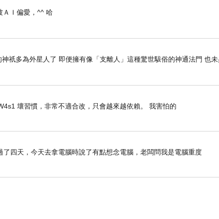
ＡＩ偏愛，^^ 哈
神祇多為外星人了 即便擁有像「支離人」這種驚世駭俗的神通法門 也未
svJhSur12W4s1 壞習慣，非常不適合改，只會越來越依賴。 我害怕的
過了四天，今天去拿電腦時說了有點想念電腦，老闆問我是電腦重度