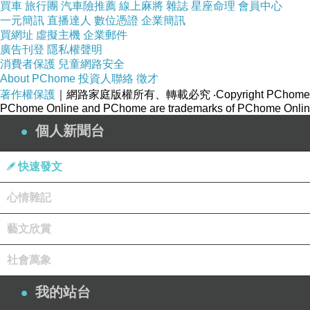
買車
旅行團
汽車險推薦
線上麻將
雜誌
星座命理
會員中心
一元簡訊
直播達人
數位憑證
企業簡訊
買網址
虛擬主機
企業郵件
廣告刊登
隱私權聲明
消費者保護
兒童網路安全
About PChome
投資人聯絡
徵才
著作權保護
｜網路家庭版權所有、轉載必究
‧Copyright PChome
PChome Online and PChome are trademarks of PChome Online
個人新聞台
快速發文
心情雜記
藝文欣賞
社會萬象
我的站台