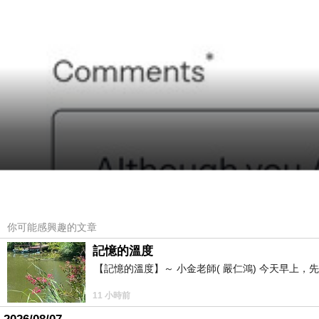
你可能感興趣的文章
記憶的溫度
【記憶的溫度】～ 小金老師( 嚴仁鴻) 今天早
11 小時前