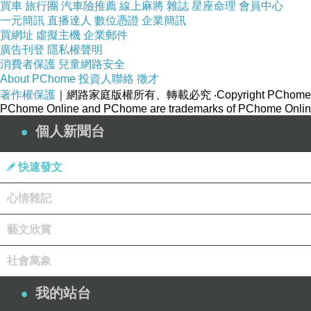
買車
旅行團
汽車險推薦
線上麻將
雜誌
星座命理
會員中心
一元簡訊
直播達人
數位憑證
企業簡訊
買網址
虛擬主機
企業郵件
廣告刊登
隱私權聲明
消費者保護
兒童網路安全
About PChome
投資人聯絡
徵才
著作權保護
｜網路家庭版權所有、轉載必究
‧Copyright PChome
PChome Online and PChome are trademarks of PChome Online
個人新聞台
快速發文
心情雜記
藝文欣賞
社會萬象
我的站台