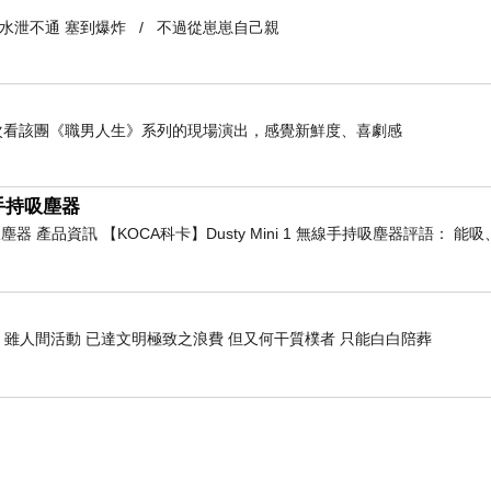
到水泄不通 塞到爆炸 / 不過從崽崽自己親
是第二次看該團《職男人生》系列的現場演出，感覺新鮮度、喜劇感
線手持吸塵器
持吸塵器 產品資訊 【KOCA科卡】Dusty Mini 1 無線手持吸塵器評語： 
 雖人間活動 已達文明極致之浪費 但又何干質樸者 只能白白陪葬