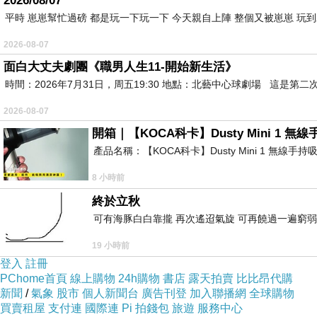
2026/08/07
平時 崽崽幫忙過磅 都是玩一下玩一下 今天親自上陣 整個又被崽崽 玩
2026-08-07
面白大丈夫劇團《職男人生11-開始新生活》
時間：2026年7月31日，周五19:30 地點：北藝中心球劇場 這
2026-08-07
開箱｜【KOCA科卡】Dusty Mini 1 無
產品名稱：【KOCA科卡】Dusty Mini 1 無線手
8 小時前
終於立秋
可有海豚白白靠攏 再次遙迢氣旋 可再饒過一遍窮弱
19 小時前
登入
註冊
PChome首頁
線上購物
24h購物
書店
露天拍賣
比比昂代購
新聞
/
氣象
股市
個人新聞台
廣告刊登
加入聯播網
全球購物
買賣租屋
支付連
國際連
Pi 拍錢包
旅遊
服務中心