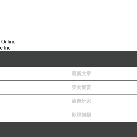
 Online
 Inc.
最新文章
美食饗宴
旅遊玩家
影視娛樂