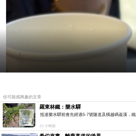
你可能感興趣的文章
羅東林鐵：樂水驛
抵達樂水驛前會先經過5-7號隧道及橫越碼崙溪，鐵
23 小時前