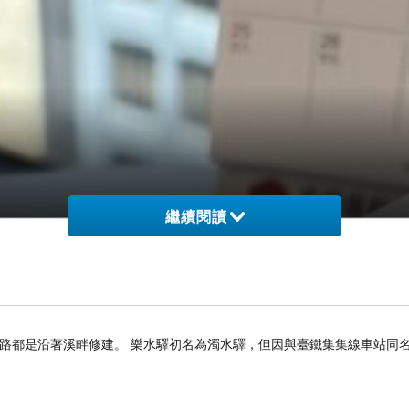
繼續閱讀
路都是沿著溪畔修建。 樂水驛初名為濁水驛，但因與臺鐵集集線車站同名，