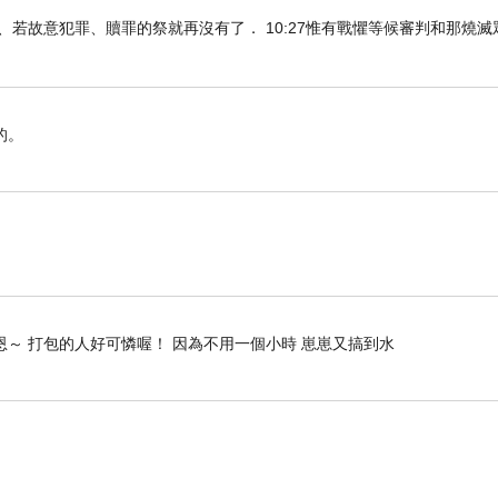
知真道以後、若故意犯罪、贖罪的祭就再沒有了． 10:27惟有戰懼等候審判和那燒
的。
 恩～ 打包的人好可憐喔！ 因為不用一個小時 崽崽又搞到水