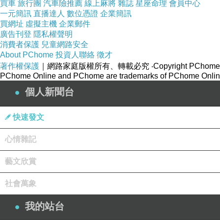
買車
旅行團
汽車險推薦
線上麻將
雜誌
星座命理
會員中心
一元簡訊
直播達人
數位憑證
企業簡訊
買網址
虛擬主機
企業郵件
廣告刊登
隱私權聲明
消費者保護
兒童網路安全
About PChome
投資人聯絡
徵才
著作權保護
｜網路家庭版權所有、轉載必究
‧Copyright PChome
PChome Online and PChome are trademarks of PChome Online
個人新聞台
快速發文
心情雜記
藝文欣賞
社會萬象
我的站台