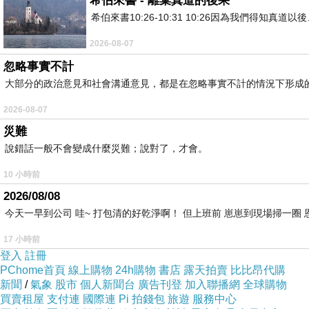
希伯來書 - 離棄真道的後果
希伯來書10:26-10:31 10:26因為我們得
2026-08-07
忽略事實不計
大部分的政治意見和社會溝通意見，都是在忽略事實不計的情況下形成
2026-08-07
災難
說錯話一般不會變成什麼災難；說對了，才會。
10 小時前
2026/08/08
今天一早到公司 哇~ 打包清的好乾淨啊！ 但上班前 崽崽到現場掃一圈
17 小時前
登入
註冊
PChome首頁
線上購物
24h購物
書店
露天拍賣
比比昂代購
新聞
/
氣象
股市
個人新聞台
廣告刊登
加入聯播網
全球購物
買賣租屋
支付連
國際連
Pi 拍錢包
旅遊
服務中心