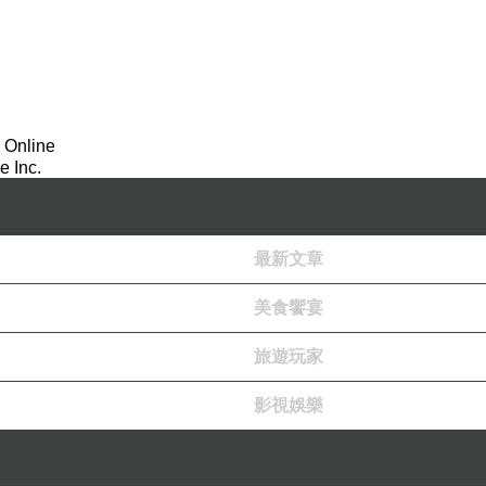
 Online
 Inc.
最新文章
美食饗宴
旅遊玩家
影視娛樂