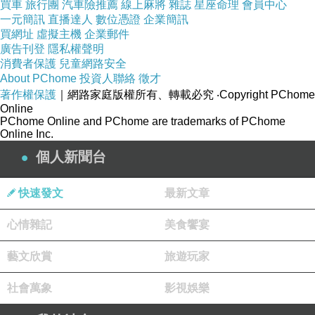
買車
旅行團
汽車險推薦
線上麻將
雜誌
星座命理
會員中心
一元簡訊
直播達人
數位憑證
企業簡訊
買網址
虛擬主機
企業郵件
廣告刊登
隱私權聲明
消費者保護
兒童網路安全
About PChome
投資人聯絡
徵才
著作權保護
｜網路家庭版權所有、轉載必究
‧Copyright PChome
Online
PChome Online and PChome are trademarks of PChome
Online Inc.
個人新聞台
快速發文
最新文章
心情雜記
美食饗宴
藝文欣賞
旅遊玩家
社會萬象
影視娛樂