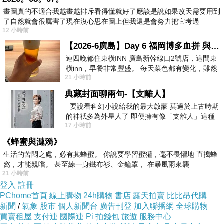
家寧決裂Andy「又涉逃漏稅」3萬交保！悄PO「中國雞湯文」：上天給挑戰
上一篇：
畫圖真的不適合我越畫越排斥看得懂就好了應該是說如果改天需要用到
了自然就會很厲害了現在沒心思在圖上但我還是會努力把它考過———
塞爆小呂榮
下一篇：
12 小時前
【2026-6廣島】Day 6 福岡博多血拼 與機場接送少年司機深夜對談
連四晚都住東橫INN 廣島新幹線口2號店，這間東
橫inn，早餐非常豐盛。 每天菜色都有變化，雖然
21 小時前
看到工作人員拿出料理包加熱，但
典藏封面聊兩句-【支離人】
要說看科幻小說給我的最大啟蒙 莫過於上古時期
的神祇多為外星人了 即便擁有像「支離人」這種
17 小時前
驚世駭俗的神通法門 也未必讀
《蜂蜜與漣漪》
生活的苦悶之處，必有其蜂蜜。 你說要學習蜜獾，毫不畏懼地 直搗蜂
窩，才能親嚐。 甚至練一身鐵布衫、金鐘罩， 在暴風雨來襲
21 小時前
登入
註冊
PChome首頁
線上購物
24h購物
書店
露天拍賣
比比昂代購
新聞
/
氣象
股市
個人新聞台
廣告刊登
加入聯播網
全球購物
買賣租屋
支付連
國際連
Pi 拍錢包
旅遊
服務中心