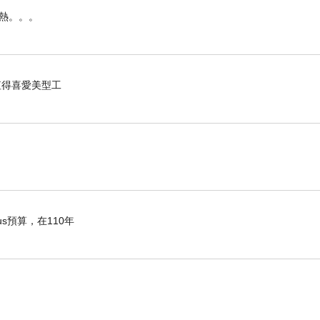
暑熱。。。
，值得喜愛美型工
s預算，在110年