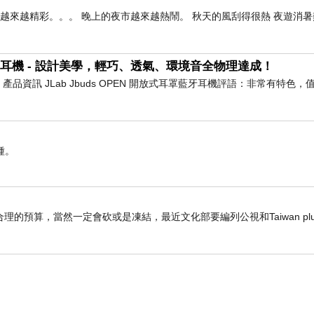
雄越來越精彩。。。 晚上的夜市越來越熱鬧。 秋天的風刮得很熱 夜遊消
耳罩藍牙耳機 - 設計美學，輕巧、透氣、環境音全物理達成！
耳機 產品資訊 JLab Jbuds OPEN 開放式耳罩藍牙耳機評語：非常有特色
種。
預算，當然一定會砍或是凍結，最近文化部要編列公視和Taiwan plu