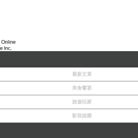
 Online
 Inc.
最新文章
美食饗宴
旅遊玩家
影視娛樂