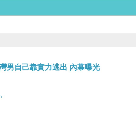
灣男自己靠實力逃出 內幕曝光
5