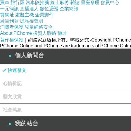
買車
旅行團
汽車險推薦
線上麻將
雜誌
星座命理
會員中心
一元簡訊
直播達人
數位憑證
企業簡訊
買網址
虛擬主機
企業郵件
廣告刊登
隱私權聲明
消費者保護
兒童網路安全
About PChome
投資人聯絡
徵才
著作權保護
｜網路家庭版權所有、轉載必究
‧Copyright PChome
PChome Online and PChome are trademarks of PChome Online
個人新聞台
快速發文
心情雜記
藝文欣賞
社會萬象
我的站台