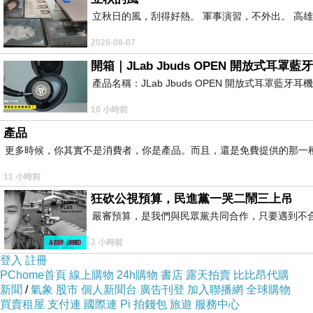
立秋日的風，刮得好熱。 軍事演習，不外出。 高
2026-08-07
開箱｜JLab Jbuds OPEN 開放式
產品名稱：JLab Jbuds OPEN 開放式耳罩藍牙
10 小時前
產品
更多時候，你其實不是消費者，你是產品。而且，還是免費提供的那一
11 小時前
狂砍公視預算，民進黨一哭二鬧三上吊
嚴審預算，是我們與民眾黨共同合作，只要遇到不合理的
2 小時前
登入
註冊
PChome首頁
線上購物
24h購物
書店
露天拍賣
比比昂代購
新聞
/
氣象
股市
個人新聞台
廣告刊登
加入聯播網
全球購物
買賣租屋
支付連
國際連
Pi 拍錢包
旅遊
服務中心