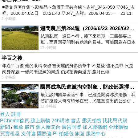
■潘文良著作集＞勵益品＞魚雁千里共今緣＞吉祥_046~050 ▽046_吉
祥。2006.04.02.日 08:21:40 ▽047_吉祥。2006.04.03.一 23:11:
2 小時前
週間農居第284週（2026/6/23-2026/6/24) 夏至 金黃稻浪洋溢豐收喜悅
結束亂買一通日本行，接下來星期一三四都要上
班，而且還要開到有點遠的員林。可能因為在日本
17 小時前
花不少錢，星期一出門上班時，心裡沒有一
半百之後
年過半百後 他的眼睛 仍會被美麗的身影所擊中 不是愛 也不是罪 只是
肉身深處 一條尚未熄滅的河流 仍渴望奔向遠方 歲月已經
5 小時前
國票成為民進黨掏空對象，財政部選擇性失憶
最近談到國票金這件事，已經是鬧得沸沸揚揚，我
替許崑源大哥有時候在想，民進黨提出的公公併，
12 小時前
其實就是想要國庫通黨庫，鬧出最大的醜
登入
註冊
PChome首頁
線上購物
24h購物
書店
露天拍賣
比比昂代購
新聞
/
氣象
股市
個人新聞台
廣告刊登
加入聯播網
全球購物
買賣租屋
支付連
國際連
Pi 拍錢包
旅遊
服務中心