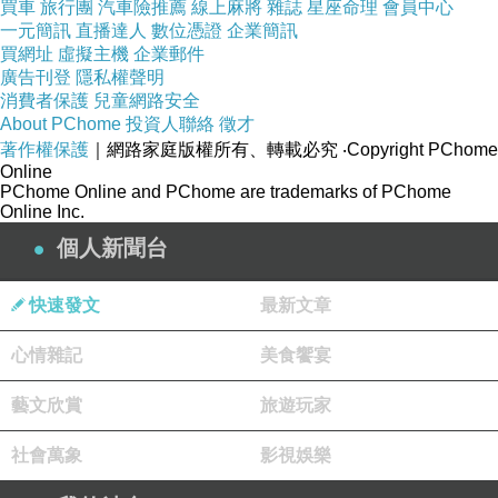
買車
旅行團
汽車險推薦
線上麻將
雜誌
星座命理
會員中心
一元簡訊
直播達人
數位憑證
企業簡訊
買網址
虛擬主機
企業郵件
廣告刊登
隱私權聲明
消費者保護
兒童網路安全
About PChome
投資人聯絡
徵才
著作權保護
｜網路家庭版權所有、轉載必究
‧Copyright PChome
Online
PChome Online and PChome are trademarks of PChome
Online Inc.
個人新聞台
快速發文
最新文章
心情雜記
美食饗宴
藝文欣賞
旅遊玩家
社會萬象
影視娛樂