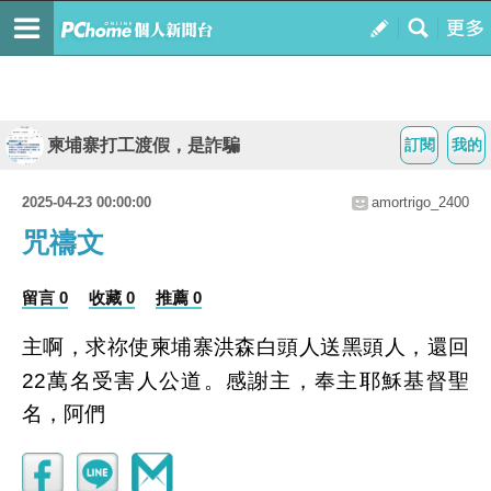
柬埔寨打工渡假，是詐騙
訂閱
我的
2025-04-23 00:00:00
amortrigo_2400
咒禱文
留言 0
收藏 0
推薦 0
主啊，求祢使柬埔寨洪森白頭人送黑頭人，還回
22萬名受害人公道。感謝主，奉主耶穌基督聖
名，阿們