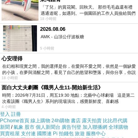
「了兒」的賞花閣。回秋天。 那些毛毛蟲還有禮
遇通道呢，如遇到。一個園區的工作人員撿給我們
18 小時前
細賞。
2026.08.06
AMK - 山頂公仔波板糖
5 小時前
心安理得
在幻相和現實之間，我的選擇是你，在愛與不愛之間，依然是一個缺愛
的小孩，在夢與清醒之間，看見了自己的慾望和墮落，與你分享，你説
18 小時前
面白大丈夫劇團《職男人生11-開始新生活》
時間：2026年7月31日，周五19:30 地點：北藝中心球劇場 這是第二
次看該團《職男人生》系列的現場演出，感覺新鮮度、喜劇感
4 小時前
登入
註冊
PChome首頁
線上購物
24h購物
書店
露天拍賣
比比昂代購
新聞
/
氣象
股市
個人新聞台
廣告刊登
加入聯播網
全球購物
買賣租屋
支付連
國際連
Pi 拍錢包
旅遊
服務中心