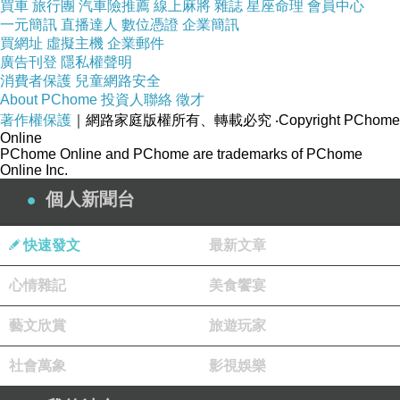
買車
旅行團
汽車險推薦
線上麻將
雜誌
星座命理
會員中心
一元簡訊
直播達人
數位憑證
企業簡訊
買網址
虛擬主機
企業郵件
廣告刊登
隱私權聲明
消費者保護
兒童網路安全
About PChome
投資人聯絡
徵才
著作權保護
｜網路家庭版權所有、轉載必究
‧Copyright PChome
Online
PChome Online and PChome are trademarks of PChome
Online Inc.
個人新聞台
快速發文
最新文章
心情雜記
美食饗宴
藝文欣賞
旅遊玩家
社會萬象
影視娛樂