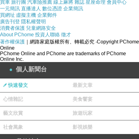
買車
旅行團
汽車險推薦
線上麻將
雜誌
星座命理
會員中心
一元簡訊
直播達人
數位憑證
企業簡訊
買網址
虛擬主機
企業郵件
廣告刊登
隱私權聲明
消費者保護
兒童網路安全
About PChome
投資人聯絡
徵才
著作權保護
｜網路家庭版權所有、轉載必究
‧Copyright PChome
Online
PChome Online and PChome are trademarks of PChome
Online Inc.
個人新聞台
快速發文
最新文章
心情雜記
美食饗宴
藝文欣賞
旅遊玩家
社會萬象
影視娛樂