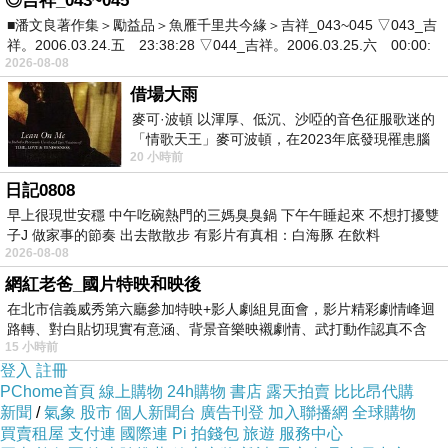
◎吉祥_043~045
■潘文良著作集＞勵益品＞魚雁千里共今緣＞吉祥_043~045 ▽043_吉
祥。2006.03.24.五 23:38:28 ▽044_吉祥。2006.03.25.六 00:00:
2026-08-08
借場大雨
麥可·波頓 以渾厚、低沉、沙啞的音色征服歌迷的
「情歌天王」麥可波頓，在2023年底發現罹患腦
20 小時前
瘤「祈禱早日康復，一切都好」。
日記0808
早上很現世安穩 中午吃碗熱門的三媽臭臭鍋 下午午睡起來 不想打擾雙
子J 做家事的節奏 出去散散步 有影片有真相：白海豚 在飲料
2026-08-08
網紅老爸_國片特映和映後
在北市信義威秀第六廳參加特映+影人劇組見面會，影片精彩劇情峰迴
路轉、對白貼切現實有意涵、背景音樂映襯劇情、武打動作認真不含
15 小時前
糊、
登入
註冊
PChome首頁
線上購物
24h購物
書店
露天拍賣
比比昂代購
新聞
/
氣象
股市
個人新聞台
廣告刊登
加入聯播網
全球購物
買賣租屋
支付連
國際連
Pi 拍錢包
旅遊
服務中心