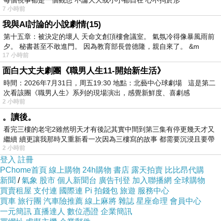
每個視事都是一個觀想 不論大大或小小都自在 心不拘於形
7 小時前
我與AI討論的小說劇情(15)
第十五章：被決定的壞人 天命文創頂樓會議室。 氣氛冷得像暴風雨前
夕。 秘書甚至不敢進門。 因為教育部長曾德隆，親自來了。 &m
17 小時前
面白大丈夫劇團《職男人生11-開始新生活》
時間：2026年7月31日，周五19:30 地點：北藝中心球劇場 這是第二
次看該團《職男人生》系列的現場演出，感覺新鮮度、喜劇感
2 小時前
。讀後。
看完三樓的老宅2雖然明天才有後記其實中間到第三集有停更幾天才又
繼續 續更讓我那時又重新看一次因為三樓寫的故事 都需要沉浸且要帶
2 小時前
有
登入
註冊
PChome首頁
線上購物
24h購物
書店
露天拍賣
比比昂代購
新聞
/
氣象
股市
個人新聞台
廣告刊登
加入聯播網
全球購物
買賣租屋
支付連
國際連
Pi 拍錢包
旅遊
服務中心
買車
旅行團
汽車險推薦
線上麻將
雜誌
星座命理
會員中心
一元簡訊
直播達人
數位憑證
企業簡訊