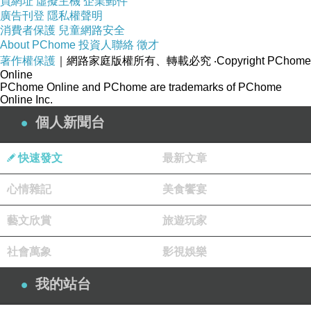
買網址
虛擬主機
企業郵件
廣告刊登
隱私權聲明
消費者保護
兒童網路安全
About PChome
投資人聯絡
徵才
著作權保護
｜網路家庭版權所有、轉載必究
‧Copyright PChome
Online
PChome Online and PChome are trademarks of PChome
Online Inc.
個人新聞台
快速發文
最新文章
心情雜記
美食饗宴
藝文欣賞
旅遊玩家
社會萬象
影視娛樂
我的站台