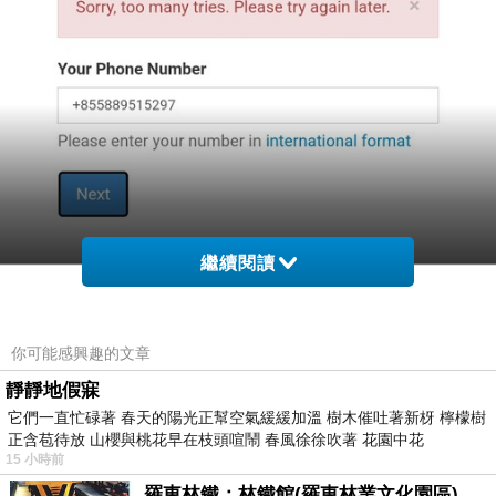
繼續閱讀
你可能感興趣的文章
靜靜地假寐
它們一直忙碌著 春天的陽光正幫空氣緩緩加溫 樹木催吐著新枒 檸檬樹
正含苞待放 山櫻與桃花早在枝頭喧鬧 春風徐徐吹著 花園中花
15 小時前
羅東林鐵：林鐵館(羅東林業文化園區)