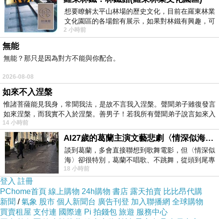
福音武器
上一篇：
想要瞭解太平山林場的歷史文化，目前在羅東林業
文化園區的各場館有展示，如果對林鐵有興趣，可
柬埔寨「艾滋村」的憤怒與悲傷
下一篇：
2 小時前
以到林鐵館。 這裡展示從山下
無能
無能？那只是因為對方不能與你配合。
2026-08-08
如來不入涅槃
惟諸菩薩能見我身，常聞我法，是故不言我入涅槃。聲聞弟子雖復發言
如來涅槃，而我實不入於涅槃。善男子！若我所有聲聞弟子說言如來入
14 小時前
AI27歲的葛蘭主演文藝悲劇〈情深似海〉 #戀上老電影 #葛蘭 #粟子
談到葛蘭，多會直接聯想到歌舞電影，但〈情深似
海〉卻很特別，葛蘭不唱歌、不跳舞，從頭到尾專
18 小時前
心演戲。拍攝期間，經常工作超過12個鐘
登入
註冊
PChome首頁
線上購物
24h購物
書店
露天拍賣
比比昂代購
新聞
/
氣象
股市
個人新聞台
廣告刊登
加入聯播網
全球購物
買賣租屋
支付連
國際連
Pi 拍錢包
旅遊
服務中心