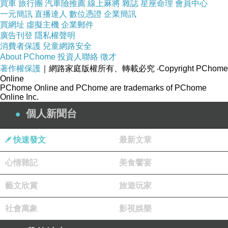
買車
旅行團
汽車險推薦
線上麻將
雜誌
星座命理
會員中心
一元簡訊
直播達人
數位憑證
企業簡訊
買網址
虛擬主機
企業郵件
廣告刊登
隱私權聲明
消費者保護
兒童網路安全
About PChome
投資人聯絡
徵才
著作權保護
｜網路家庭版權所有、轉載必究
‧Copyright PChome
Online
PChome Online and PChome are trademarks of PChome
Online Inc.
個人新聞台
快速發文
最新文章
心情雜記
美食饗宴
藝文欣賞
旅遊玩家
社會萬象
影視娛樂