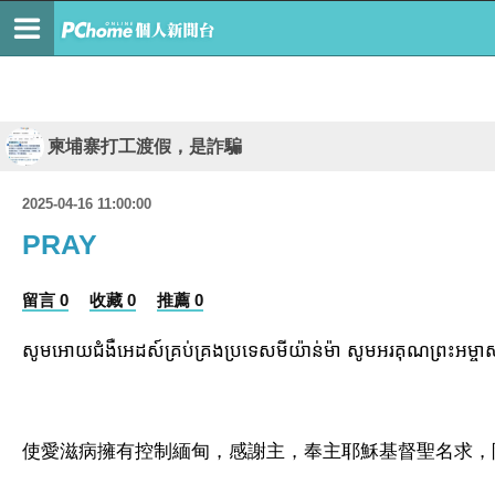
柬埔寨打工渡假，是詐騙
2025-04-16 11:00:00
PRAY
留言 0
收藏 0
推薦 0
សូមអោយជំងឺអេដស៍គ្រប់គ្រងប្រទេសមីយ៉ាន់ម៉ា សូមអរគុណព្រះអម្ចាស់ ហើ
使愛滋病擁有控制緬甸，感謝主，奉主耶穌基督聖名求，