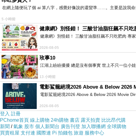
印旺多貴人？
在網上隨便玩了個 ai 算八字，感覺好像說的還蠻準……。主要是說
5 小時前
健康網》別怪錯！ 三酸甘油脂狂飆不只吃
健康網》別怪錯！ 三酸甘油脂狂飆不只吃肥肉 專家點名1物更該戒 htt
2026-08-05
玫事10
江湖上紛紛擾擾 總是沒有個事實 世上不只一位小娃
13 小時前
電影鯊籠絕境2026 Above & Below 2026 M
電影鯊籠絕境2026 Above & Below 2026 Movie Directed
2026-08-05
登入
註冊
PChome首頁
線上購物
24h購物
書店
露天拍賣
比比昂代購
新聞
/
氣象
股市
個人新聞台
廣告刊登
加入聯播網
全球購物
買賣租屋
支付連
國際連
Pi 拍錢包
旅遊
服務中心