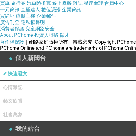
買車
旅行團
汽車險推薦
線上麻將
雜誌
星座命理
會員中心
一元簡訊
直播達人
數位憑證
企業簡訊
買網址
虛擬主機
企業郵件
廣告刊登
隱私權聲明
消費者保護
兒童網路安全
About PChome
投資人聯絡
徵才
著作權保護
｜網路家庭版權所有、轉載必究
‧Copyright PChome
PChome Online and PChome are trademarks of PChome Online
個人新聞台
快速發文
心情雜記
藝文欣賞
社會萬象
我的站台