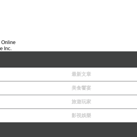
 Online
 Inc.
最新文章
美食饗宴
旅遊玩家
影視娛樂