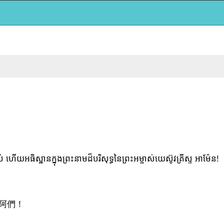
យអធិស្ឋានក្នុងព្រះនាមដ៏បរិសុទ្ធនៃព្រះអម្ចាស់យេស៊ូវគ្រីស្ទ អាម៉ែន!
阿們！