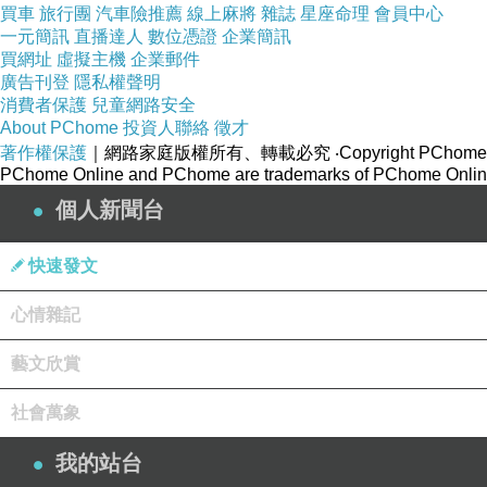
買車
旅行團
汽車險推薦
線上麻將
雜誌
星座命理
會員中心
一元簡訊
直播達人
數位憑證
企業簡訊
買網址
虛擬主機
企業郵件
廣告刊登
隱私權聲明
消費者保護
兒童網路安全
About PChome
投資人聯絡
徵才
著作權保護
｜網路家庭版權所有、轉載必究
‧Copyright PChome
PChome Online and PChome are trademarks of PChome Online
個人新聞台
快速發文
心情雜記
藝文欣賞
社會萬象
我的站台