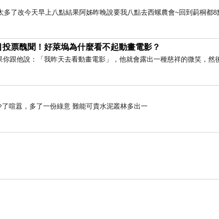
太多了改今天早上八點結果阿姊昨晚說要我八點去西螺農會~回到莿桐都8
目投票醜聞！好萊塢為什麼看不起動畫電影？
果你跟他說：「我昨天去看動畫電影」，他就會露出一種慈祥的微笑，然
》 少了喧囂，多了一份綠意 難能可貴水泥叢林多出一