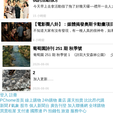
我的活動假牙
今天早上去拿活動假了拖了好幾天囉~~禮拜一去人
15 小時前
【電影圈八卦】：媒體揭發奧斯卡動畫項
不知道大家有沒有發現，有一種人真的很神奇，如
4 小時前
葡萄園詩刊 251 期 秋季號
葡萄園 251 期 秋季號 1 《詩寫大安森林公園
2026-08-06
2
加入更新......
2026-08-06
登入
註冊
PChome首頁
線上購物
24h購物
書店
露天拍賣
比比昂代購
新聞
/
氣象
股市
個人新聞台
廣告刊登
加入聯播網
全球購物
買賣租屋
支付連
國際連
Pi 拍錢包
旅遊
服務中心