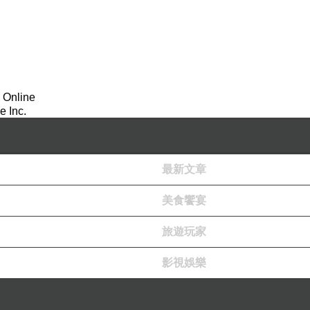
 Online
 Inc.
最新文章
美食饗宴
旅遊玩家
影視娛樂