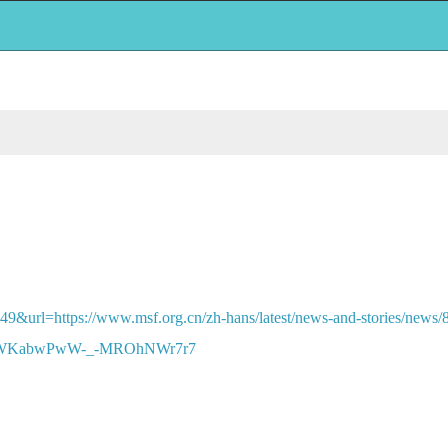
49&url=https://www.msf.org.cn/zh-hans/latest/news-and-stories/n
WKabwPwW-_-MROhNWr7r7