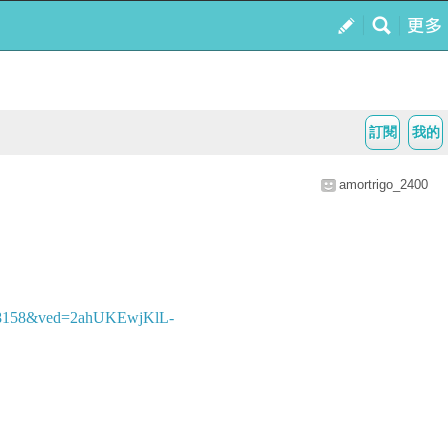
訂閱
我的
amortrigo_2400
ews/8158&ved=2ahUKEwjKlL-