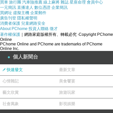
買車
旅行團
汽車險推薦
線上麻將
雜誌
星座命理
會員中心
一元簡訊
直播達人
數位憑證
企業簡訊
買網址
虛擬主機
企業郵件
廣告刊登
隱私權聲明
消費者保護
兒童網路安全
About PChome
投資人聯絡
徵才
著作權保護
｜網路家庭版權所有、轉載必究
‧Copyright PChome
Online
PChome Online and PChome are trademarks of PChome
Online Inc.
個人新聞台
快速發文
最新文章
心情雜記
美食饗宴
藝文欣賞
旅遊玩家
社會萬象
影視娛樂