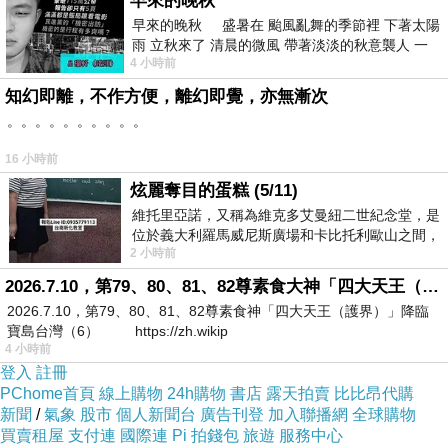
早來的晚秋
早來的晚秋 盛暑在 颱風亂舞的季節裡 下著太陽
雨 立秋來了 清晨的微風 帶著淡淡的秋意襲人 一
4 小時前
下子 又被赤
知幻即離，不作方便，離幻即覺，亦無漸次
。。。。。。。。。。
16 小時前
炫麗奪目的蛋糕 (5/11)
維托里亞諾，又稱為維克多艾曼紐二世紀念堂，是
位於義大利羅馬威尼斯廣場和卡比托利歐山之間，
2 小時前
用以紀念統一義大利統一後的的第一位國
2026.7.10，第79、80、81、82尊素食大神「四大天王（護界）」降臨寶島台灣（6）
2026.7.10，第79、80、81、82尊素食神「四大天王（護界）」降臨
寶島台灣（6） https://zh.wikip
4 小時前
登入
註冊
PChome首頁
線上購物
24h購物
書店
露天拍賣
比比昂代購
新聞
/
氣象
股市
個人新聞台
廣告刊登
加入聯播網
全球購物
買賣租屋
支付連
國際連
Pi 拍錢包
旅遊
服務中心