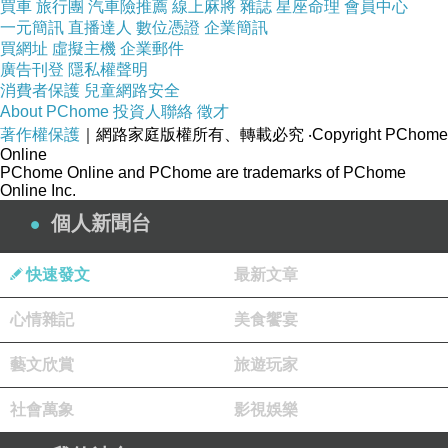
買車
旅行團
汽車險推薦
線上麻將
雜誌
星座命理
會員中心
一元簡訊
直播達人
數位憑證
企業簡訊
買網址
虛擬主機
企業郵件
廣告刊登
隱私權聲明
消費者保護
兒童網路安全
About PChome
投資人聯絡
徵才
著作權保護
｜網路家庭版權所有、轉載必究
‧Copyright PChome
Online
PChome Online and PChome are trademarks of PChome
Online Inc.
個人新聞台
快速發文
最新文章
心情雜記
美食饗宴
藝文欣賞
旅遊玩家
社會萬象
影視娛樂