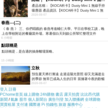
產品名稱：【KOCA科卡】Dusty Mini 1 無線手持
吸塵器 產品資訊 【KOCA科卡】Dusty Mini 1 無
2026-08-07
線手持吸塵器評語： 能吸、能吹兼具兩
春燕---(二)
《 春 燕 》 三、你們唱戲的 春燕考進輔仁大學。平日在學校工讀，晚
上在學校附近的餐廳當外場。寒暑假白天到鎮公所幫忙整理文件
6 小時前
點頭稱是
點頭稱是，是合適的抽身離場策略。
15 小時前
立秋
預告夏天將行漸遠 走過這陽光普照 卻又充滿逝去
的季節 無常已成為人生的日常 當擁著今夜的歡暢
2026-08-07
舒心 轉眼驟成昨日 而明晨 太陽
登入
註冊
PChome首頁
線上購物
24h購物
書店
露天拍賣
比比昂代購
新聞
/
氣象
股市
個人新聞台
廣告刊登
加入聯播網
全球購物
買賣租屋
支付連
國際連
Pi 拍錢包
旅遊
服務中心