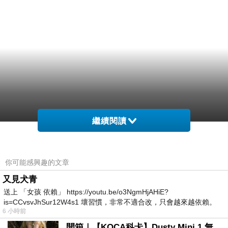
繼續閱讀
你可能感興趣的文章
又見犬青
送上 「女孩 依賴」 https://youtu.be/o3NgmHjAHiE?
is=CCvsvJhSur12W4s1 壞習慣，非常不適合改，只會越來越依賴。
6 小時前
我害怕的
開箱｜【KOCA科卡】Dusty Mini 1 無線手持吸塵器