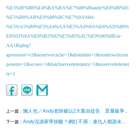
%E5%8F%8B%E4%BA%BA%E7%88%86andy%E8%80%81
%E5%B8%AB%E9%80%BC%E7%9A%84-
%E5%A5%B9%E5%A4%AA%E5%A4%9A%E8%AD%89%
E6%93%9A%E6%B2%92%E5%85%AC%E9%96%8B/ar-
AA1Bqdeg?
apiversion=v2&noservercache=1&domshim=1&renderwebcom
ponents=1&wcseo=1&batchservertelemetry=1&noservertelemet
ry=1
懶人包／Andy老師被以2大案由提告 眾量級爭議事件時間軸一次看
上一篇：
Andy沒謝家寧挨酸？網紅不屑：連仇人都謝未免太鄉愿 曝最該感謝「他」
下一篇：