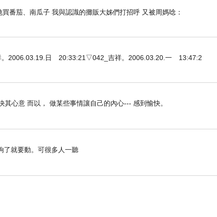
她買番茄、南瓜子 我與認識的攤販大姊們打招呼 又被周媽唸：
3.19.日 20:33:21▽042_吉祥。2006.03.20.一 13:47:2
快其心意 而以， 做某些事情讓自己的內心--- 感到愉快。
了就要動。可很多人一聽