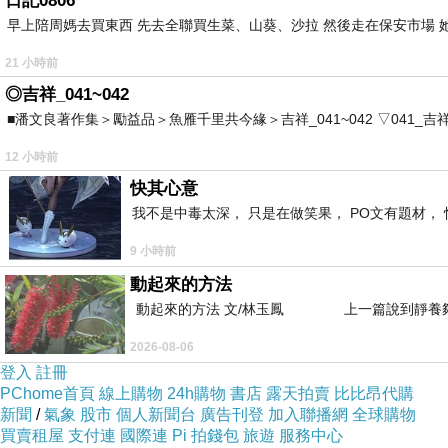
日記0806
早上陪周媽去買東西 先去全聯買生菜、山葵、沙拉 然後走在保安市場 
21 小時前
◎吉祥_041~042
■潘文良著作集＞勵益品＞魚雁千里共今緣＞吉祥_041~042 ▽041_吉祥。2006.0
12 小時前
快其心意
我不是中毒太深， 只是在做笑果， PO文有題材， 
9 小時前
動起來的方法
動起來的方法 文/林玉鳳 上一篇說到靜養夠
2026-08-06
登入
註冊
PChome首頁
線上購物
24h購物
書店
露天拍賣
比比昂代購
新聞
/
氣象
股市
個人新聞台
廣告刊登
加入聯播網
全球購物
買賣租屋
支付連
國際連
Pi 拍錢包
旅遊
服務中心