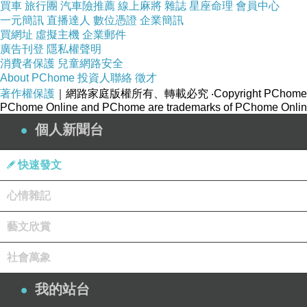
買車
旅行團
汽車險推薦
線上麻將
雜誌
星座命理
會員中心
一元簡訊
直播達人
數位憑證
企業簡訊
買網址
虛擬主機
企業郵件
廣告刊登
隱私權聲明
消費者保護
兒童網路安全
About PChome
投資人聯絡
徵才
著作權保護
｜網路家庭版權所有、轉載必究
‧Copyright PChome
PChome Online and PChome are trademarks of PChome Online
個人新聞台
快速發文
心情雜記
藝文欣賞
社會萬象
我的站台