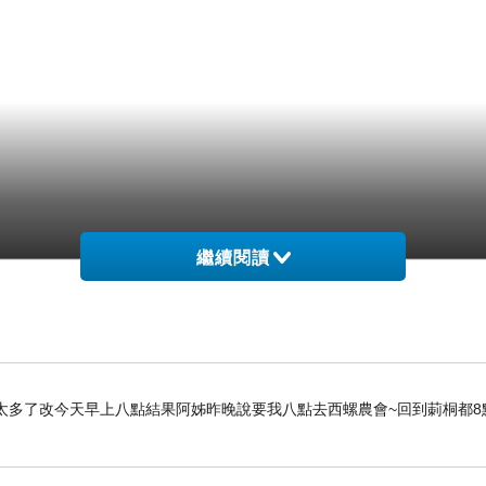
繼續閱讀
太多了改今天早上八點結果阿姊昨晚說要我八點去西螺農會~回到莿桐都8