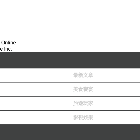
 Online
 Inc.
最新文章
美食饗宴
旅遊玩家
影視娛樂