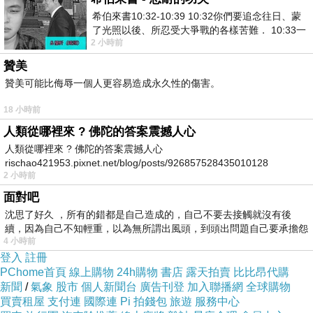
希伯來書10:32-10:39 10:32你們要追念往日、蒙
了光照以後、所忍受大爭戰的各樣苦難． 10:33一
2 小時前
面被毀謗、遭患難、成了戲景、叫眾人
贊美
贊美可能比侮辱一個人更容易造成永久性的傷害。
18 小時前
人類從哪裡來 ? 佛陀的答案震撼人心
人類從哪裡來 ? 佛陀的答案震撼人心
rischao421953.pixnet.net/blog/posts/926857528435010128
2 小時前
面對吧
沈思了好久 ，所有的錯都是自己造成的，自己不要去接觸就沒有後
續，因為自己不知輕重，以為無所謂出風頭，到頭出問題自己要承擔怨
4 小時前
不
登入
註冊
PChome首頁
線上購物
24h購物
書店
露天拍賣
比比昂代購
新聞
/
氣象
股市
個人新聞台
廣告刊登
加入聯播網
全球購物
買賣租屋
支付連
國際連
Pi 拍錢包
旅遊
服務中心