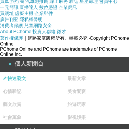
買車
旅行團
汽車險推薦
線上麻將
雜誌
星座命理
會員中心
一元簡訊
直播達人
數位憑證
企業簡訊
買網址
虛擬主機
企業郵件
廣告刊登
隱私權聲明
消費者保護
兒童網路安全
About PChome
投資人聯絡
徵才
著作權保護
｜網路家庭版權所有、轉載必究
‧Copyright PChome
Online
PChome Online and PChome are trademarks of PChome
Online Inc.
個人新聞台
快速發文
最新文章
心情雜記
美食饗宴
藝文欣賞
旅遊玩家
社會萬象
影視娛樂