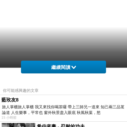
繼續閱讀
你可能感興趣的文章
藍玫友8
旅人掌櫃旅人掌櫃 我又來找你喝茶囉 帶上三師兄一道來 知己兩三品茗
論道 人生樂事，平常也 窗外秋景盡入眼底 秋風秋葉，愁
15 小時前
希伯來書 - 忍耐的功夫