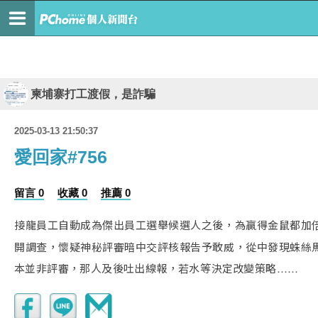
柬埔寨打工渡假，是詐騙
2025-03-13 21:50:37
愛回家#756
留言 0
收藏 0
推薦 0
接龍員工自動成為傑出員工選舉候選人之後，為贏得金鼠都加
開調查，懷疑神秘評審暗中交評核報告予敢威，從中發現蛛絲
本並非評審，那人及後吐出線報，若水等決定改變策略……