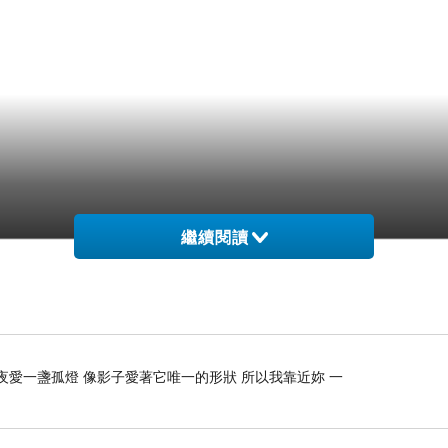
繼續閱讀
夜愛一盞孤燈 像影子愛著它唯一的形狀 所以我靠近妳 一