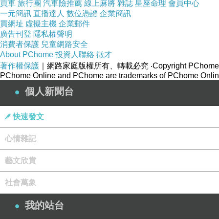
買車
旅行團
汽車險推薦
線上麻將
雜誌
星座命理
會員中心
一元簡訊
直播達人
數位憑證
企業簡訊
買網址
虛擬主機
企業郵件
廣告刊登
隱私權聲明
消費者保護
兒童網路安全
About PChome
投資人聯絡
徵才
著作權保護
｜網路家庭版權所有、轉載必究
‧Copyright PChome
PChome Online and PChome are trademarks of PChome Online
個人新聞台
快速發文
心情雜記
藝文欣賞
社會萬象
我的站台