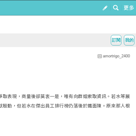
訂閱
我的
amortrigo_2400
爭取表現，商量後卻莫衷一是，唯有向群姐索取資訊。若水等展
獻殷勤，但若水在傑出員工排行榜仍落後於鐵面陳。原來那人根