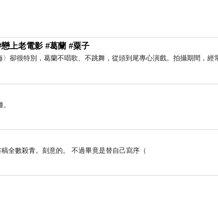
戀上老電影 #葛蘭 #粟子
海〉卻很特別，葛蘭不唱歌、不跳舞，從頭到尾專心演戲。拍攝期間，經常
種。
稿全數殺青。刻意的。 不過畢竟是替自己寫序（