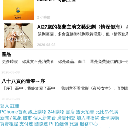
2 小時前
AI27歲的葛蘭主演文藝悲劇〈情深似海〉 #
談到葛蘭，多會直接聯想到歌舞電影，但〈情深似
2026-08-08
產品
更多時候，你其實不是消費者，你是產品。而且，還是免費提供的那一
2026-08-08
八十八頁的青春～序
【序】 高中，我終於寫了高中 我刻意不看電影《夜校女生》，直到書
2026-08-08
登入
註冊
PChome首頁
線上購物
24h購物
書店
露天拍賣
比比昂代購
新聞
/
氣象
股市
個人新聞台
廣告刊登
加入聯播網
全球購物
買賣租屋
支付連
國際連
Pi 拍錢包
旅遊
服務中心