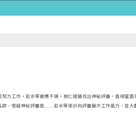
倍努力工作。若水等疲憊不堪，樹仁提議找出神秘評審，直接當面
馬跡，懷疑神秘評審是……若水等使計向評審展示工作能力，並大