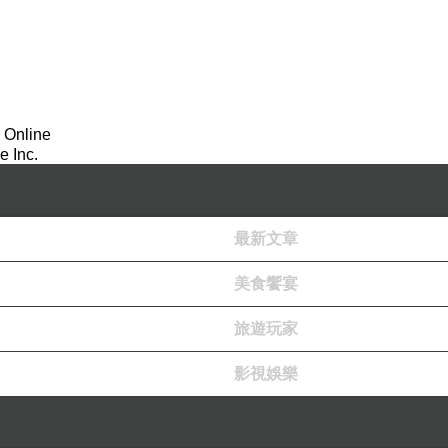
 Online
 Inc.
最新文章
美食饗宴
旅遊玩家
影視娛樂