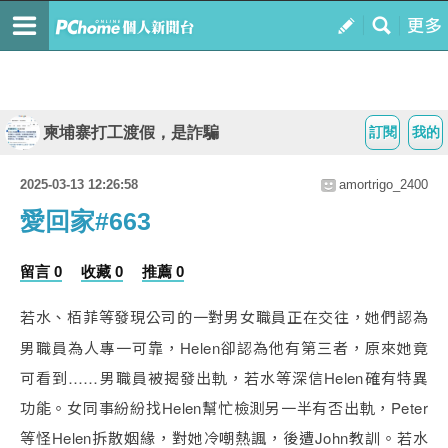
柬埔寨打工渡假，是詐騙
訂閱
我的
2025-03-13 12:26:58
amortrigo_2400
愛回家#663
留言 0
收藏 0
推薦 0
若水、栢菲等發現公司的一對男女職員正在交往，她們認為
男職員為人專一可靠，Helen卻認為他有第三者，原來她竟
可看到……男職員被揭發出軌，若水等深信Helen確有特異
功能。女同事紛紛找Helen幫忙檢測另一半有否出軌，Peter
等怪Helen拆散姻緣，對她冷嘲熱諷，後遭John教訓。若水