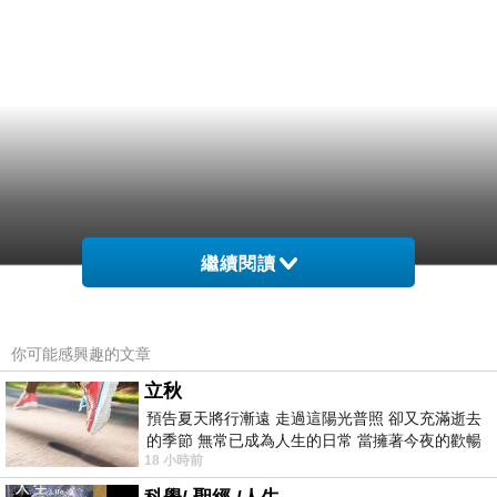
繼續閱讀
你可能感興趣的文章
立秋
預告夏天將行漸遠 走過這陽光普照 卻又充滿逝去
的季節 無常已成為人生的日常 當擁著今夜的歡暢
18 小時前
舒心 轉眼驟成昨日 而明晨 太陽