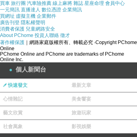
買車
旅行團
汽車險推薦
線上麻將
雜誌
星座命理
會員中心
一元簡訊
直播達人
數位憑證
企業簡訊
買網址
虛擬主機
企業郵件
廣告刊登
隱私權聲明
消費者保護
兒童網路安全
About PChome
投資人聯絡
徵才
著作權保護
｜網路家庭版權所有、轉載必究
‧Copyright PChome
Online
PChome Online and PChome are trademarks of PChome
Online Inc.
個人新聞台
快速發文
最新文章
心情雜記
美食饗宴
藝文欣賞
旅遊玩家
社會萬象
影視娛樂