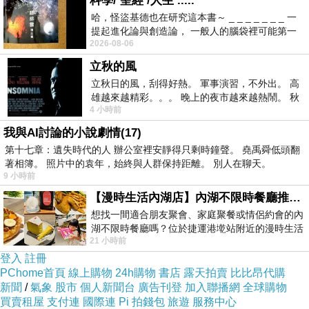
科學/ 聖經 /人生 .....
哈，怪盜基德也在研究這本書～ _ _ _ _ _ _ _ 一
提起進化論與創造論， 一般人的腦袋裡可能第一
2026-08-06
時間就有「 進化論很科
立秋的風
立秋日的風，刮得好熱。 軍事演習，不外出。 高
雄越來越精彩。。。 晚上的夜市越來越熱鬧。 秋
4 小時前
天的風刮得很熱 夜遊消暑熱。。。
我與AI討論的小說劇情(17)
第十七章：遺失時代的人 辦公室裡安靜得只剩時鐘聲。 堯禹舜低頭翻
著相簿。 照片中的袁年，始終與人群保持距離。 別人在聊天。
9 小時前
【漫時生活內湖店】內湖不限時餐廳推薦｜捷運港墘站美食，聚餐、約會、家庭聚會首選，正餐甜點一次滿足
想找一間適合朋友聚會、家庭聚餐或情侶約會的內
湖不限時餐廳嗎？位於捷運港墘站附近的漫時生活
21 小時前
內湖店，從捷運站步行約4分鐘即可抵
登入
註冊
PChome首頁
線上購物
24h購物
書店
露天拍賣
比比昂代購
新聞
/
氣象
股市
個人新聞台
廣告刊登
加入聯播網
全球購物
買賣租屋
支付連
國際連
Pi 拍錢包
旅遊
服務中心