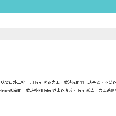
聰要出外工幹，託Helen照顧力王，愛詩見他們言談甚歡，不禁心生
elen來照顧他，愛詩終向Helen道出心底話，Helen離去，力