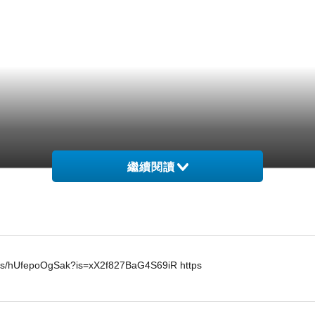
繼續閱讀
horts/hUfepoOgSak?is=xX2f827BaG4S69iR https