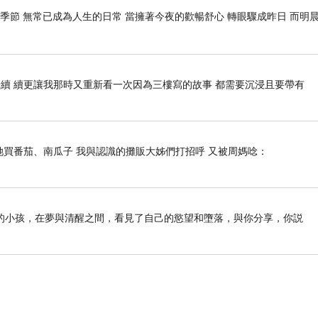
季節 無常已成為人生的日常 當擁著今夜的歡暢舒心 轉眼驟成昨日 而明晨
續 續更讓我那時又重新看一次因為三樓寫的故事 都需要沉浸且要帶有
她買番茄、南瓜子 我與認識的攤販大姊們打招呼 又被周媽唸：
的小孩，在夢與清醒之間，看見了自己的慾望和墮落，與你分享，你説