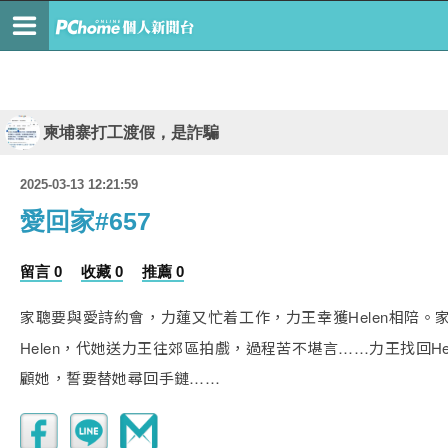
柬埔寨打工渡假，是詐騙
2025-03-13 12:21:59
愛回家#657
留言 0
收藏 0
推薦 0
家聰要與愛詩約會，力蓮又忙着工作，力王幸獲Helen相陪。家
Helen，代她送力王往郊區拍戲，過程苦不堪言……力王找回H
顧她，誓要替她尋回手鏈……