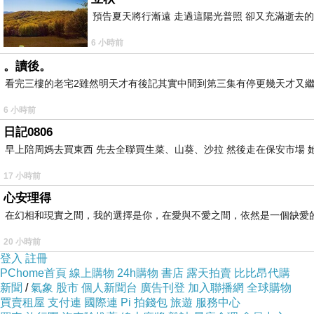
預告夏天將行漸遠 走過這陽光普照 卻又充滿逝去的
6 小時前
。讀後。
看完三樓的老宅2雖然明天才有後記其實中間到第三集有停更幾天才又繼
6 小時前
日記0806
早上陪周媽去買東西 先去全聯買生菜、山葵、沙拉 然後走在保安市場 
17 小時前
心安理得
在幻相和現實之間，我的選擇是你，在愛與不愛之間，依然是一個缺愛
20 小時前
登入
註冊
PChome首頁
線上購物
24h購物
書店
露天拍賣
比比昂代購
新聞
/
氣象
股市
個人新聞台
廣告刊登
加入聯播網
全球購物
買賣租屋
支付連
國際連
Pi 拍錢包
旅遊
服務中心