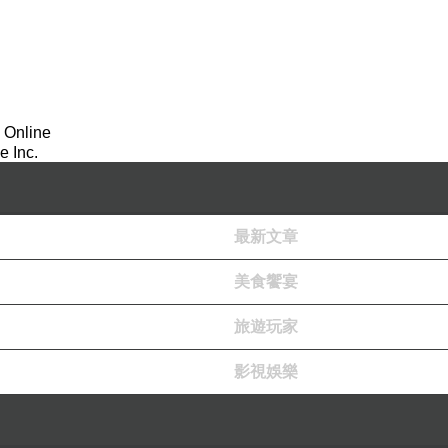
 Online
 Inc.
最新文章
美食饗宴
旅遊玩家
影視娛樂