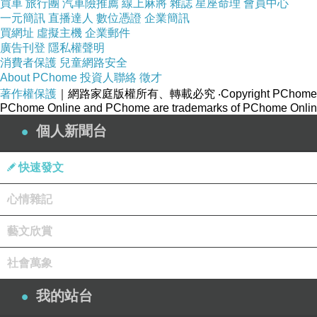
買車
旅行團
汽車險推薦
線上麻將
雜誌
星座命理
會員中心
一元簡訊
直播達人
數位憑證
企業簡訊
買網址
虛擬主機
企業郵件
廣告刊登
隱私權聲明
消費者保護
兒童網路安全
About PChome
投資人聯絡
徵才
著作權保護
｜網路家庭版權所有、轉載必究
‧Copyright PChome
PChome Online and PChome are trademarks of PChome Online
個人新聞台
快速發文
心情雜記
藝文欣賞
社會萬象
我的站台