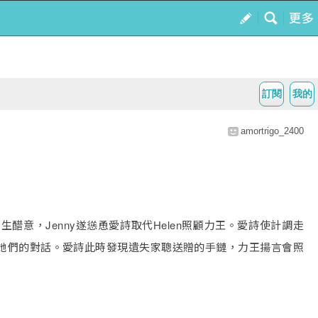
訂閱
我的
amortrigo_2400
醋意，Jenny遂慫恿愛詩取代Helen照顧力王。愛詩使計調走
王聽到她們的對話。愛詩此時發現遺失家聰送贈的手鏈，力王揚言會照