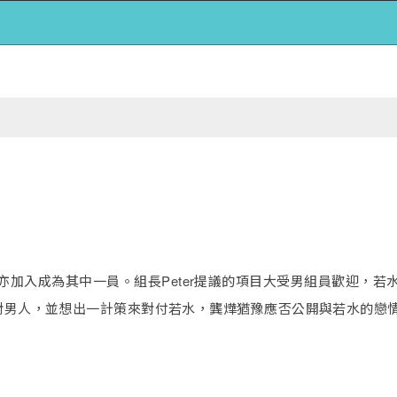
亦加入成為其中一員。組長Peter提議的項目大受男組員歡迎，若
男人，並想出一計策來對付若水，龔燁猶豫應否公開與若水的戀情而