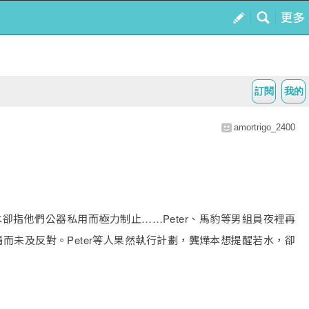
訂閱
我的
amortrigo_2400
水卻指他們公器私用而極力制止……Peter、馬豹等男組員夜裡再
未及反對。Peter等人果然執行計劃，龔燁本想提醒若水，卻