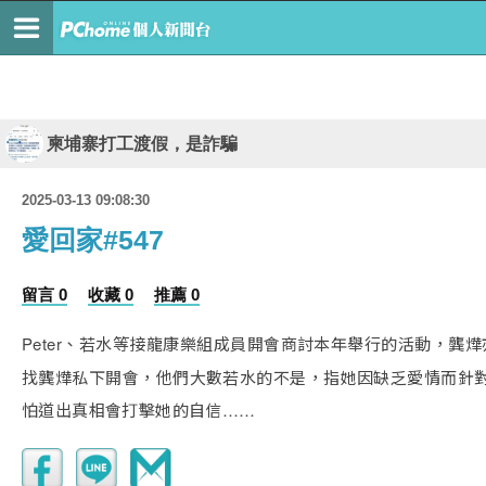
柬埔寨打工渡假，是詐騙
2025-03-13 09:08:30
愛回家#547
留言 0
收藏 0
推薦 0
Peter、若水等接龍康樂組成員開會商討本年舉行的活動，龔燁
找龔燁私下開會，他們大數若水的不是，指她因缺乏愛情而針對
怕道出真相會打擊她的自信……