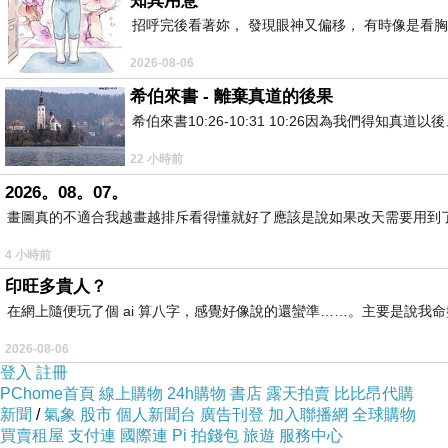
知其用意
招呼完後看著妳， 發現眼神又偏移， 有時像是看胸
2026-08-06
希伯來書 - 離棄真道的後果
希伯來書10:26-10:31 10:26因為我們得
22 小時前
2026。08。07。
畫圖真的不適合我越畫越排斥看得懂就好了應該是說如果改天需要用到
4 小時前
印旺多貴人？
在網上隨便玩了個 ai 算八字，感覺好像說的還蠻準……。主要是說
2026-08-06
登入
註冊
PChome首頁
線上購物
24h購物
書店
露天拍賣
比比昂代購
新聞
/
氣象
股市
個人新聞台
廣告刊登
加入聯播網
全球購物
買賣租屋
支付連
國際連
Pi 拍錢包
旅遊
服務中心