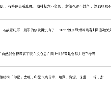
肌， 有時像是看肚臍。 眼神刻意不交集， 對視視線不對齊， 讓我很難
知真道以後、若故意犯罪、贖罪的祭就再沒有了． 10:27惟有戰懼等候審判和那燒
了自然就會很厲害了現在沒心思在圖上但我還是會努力把它考過———
我命盤結構「印星」太旺，印星代表長輩、知識、資源、保護……等，所