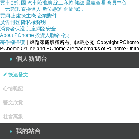
買車
旅行團
汽車險推薦
線上麻將
雜誌
星座命理
會員中心
一元簡訊
直播達人
數位憑證
企業簡訊
買網址
虛擬主機
企業郵件
廣告刊登
隱私權聲明
消費者保護
兒童網路安全
About PChome
投資人聯絡
徵才
著作權保護
｜網路家庭版權所有、轉載必究
‧Copyright PChome
PChome Online and PChome are trademarks of PChome Online
個人新聞台
快速發文
心情雜記
藝文欣賞
社會萬象
我的站台