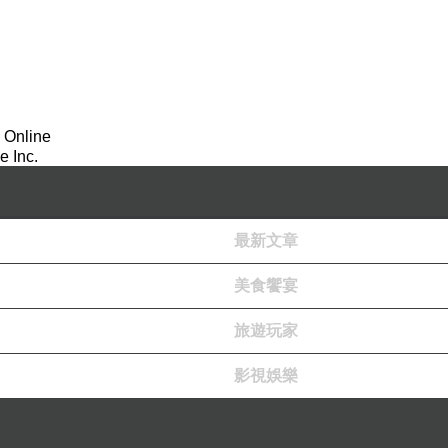
 Online
 Inc.
最新文章
美食饗宴
旅遊玩家
影視娛樂