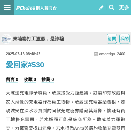
柬埔寨打工渡假，是詐騙
訂閱
我的
2025-03-13 08:48:43
amortrigo_2400
愛回家#530
留言 0
收藏 0
推薦 0
大陳送充電線予職員，敢威接受力蓮建議，訂製印有敢威與
家人肖像的充電器作為員工禮物。敢威送充電器給樹根，發
現城安在深水埗買到的同款充電器亦隱藏其肖像，懷疑有員
工轉售充電器，若水解釋可能是廠商所為。敢威着力蓮徹
查，力蓮誓要找出元兇。若水得悉Anita與馬豹收購充電器再