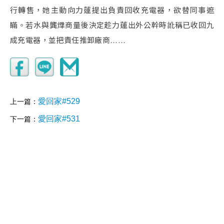
行轉售，她主動向力蓮提出負責回收充電器，欲替同事遮
瞞。若水與龔燁商量後決定趁力蓮出外公幹時訛稱已收回九
成充電器，並把責任推卸廠商……
愛回家#529
上一篇：
愛回家#531
下一篇：