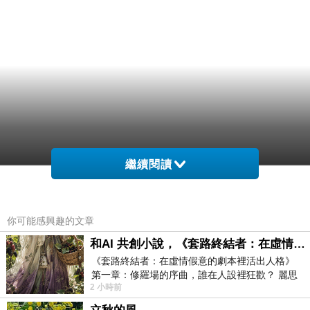
繼續閱讀
你可能感興趣的文章
和AI 共創小說，《套路終結者：在虛情假意的劇本裡活出人格》
《套路終結者：在虛情假意的劇本裡活出人格》
第一章：修羅場的序曲，誰在人設裡狂歡？ 麗思
2 小時前
卡爾頓酒店的總統套房內，燈光昏