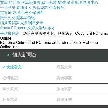
買車
旅行團
汽車險推薦
線上麻將
雜誌
星座命理
會員中心
一元簡訊
直播達人
數位憑證
企業簡訊
買網址
虛擬主機
企業郵件
廣告刊登
隱私權聲明
消費者保護
兒童網路安全
About PChome
投資人聯絡
徵才
著作權保護
｜網路家庭版權所有、轉載必究
‧Copyright PChome
Online
PChome Online and PChome are trademarks of PChome
Online Inc.
個人新聞台
快速發文
最新文章
心情雜記
美食饗宴
藝文欣賞
旅遊玩家
社會萬象
影視娛樂