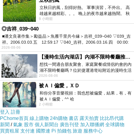
立秋的風
立秋日的風，刮得好熱。 軍事演習，不外出。 高
雄越來越精彩。。。 晚上的夜市越來越熱鬧。 秋
9 小時前
天的風刮得很熱 夜遊消暑熱。。。
◎吉祥_039~040
■潘文良著作集＞勵益品＞魚雁千里共今緣＞吉祥_039~040 ▽039_吉
祥。2006.03.03.五 12:59:17 ▽040_吉祥。2006.03.16.四 00:00:
2026-08-06
【漫時生活內湖店】內湖不限時餐廳推薦｜捷運港墘站美食，聚餐、約會、家庭聚會首選，正餐甜點一次滿足
想找一間適合朋友聚會、家庭聚餐或情侶約會的內
湖不限時餐廳嗎？位於捷運港墘站附近的漫時生活
2026-08-06
內湖店，從捷運站步行約4分鐘即可抵
被ＡＩ偏愛，ＸＤ
和你分享音樂視頻：我也想被偏愛，結果，有，有
被ＡＩ偏愛，^^ 哈
2 小時前
登入
註冊
PChome首頁
線上購物
24h購物
書店
露天拍賣
比比昂代購
新聞
/
氣象
股市
個人新聞台
廣告刊登
加入聯播網
全球購物
買賣租屋
支付連
國際連
Pi 拍錢包
旅遊
服務中心