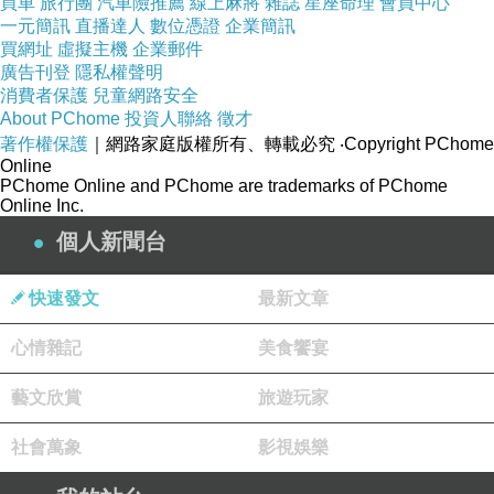
買車
旅行團
汽車險推薦
線上麻將
雜誌
星座命理
會員中心
一元簡訊
直播達人
數位憑證
企業簡訊
買網址
虛擬主機
企業郵件
廣告刊登
隱私權聲明
消費者保護
兒童網路安全
About PChome
投資人聯絡
徵才
著作權保護
｜網路家庭版權所有、轉載必究
‧Copyright PChome
Online
PChome Online and PChome are trademarks of PChome
Online Inc.
個人新聞台
快速發文
最新文章
心情雜記
美食饗宴
藝文欣賞
旅遊玩家
社會萬象
影視娛樂