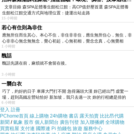
塞爆小呂榮
上一篇：
文章目錄 森SPA足體養生館松江館：高CP值舒壓首選 森SPA足體養
生館松江館交通方式與地理位置：捷運出站走路
塞爆小呂榮
下一篇：
15 小時前
若心有住則為非住
應無所住而生其心。本心不住，非住非非住，應生無所住心，無住，非
心非非心無念無無念，覺心初起，心無初相，覺念念真，心無覺相
1 小時前
醜話
醜話先講在前，麻煩就不會留在後。
3 小時前
一襲白衣
巧了，約好的日子 車庫大門打不開 急得滿頭大漢 妳已經出門 虛驚一
場，趕到高鐵左營站恰好 新加坡，我只去過一次 妳的行程總是排的
6 小時前
登入
註冊
PChome首頁
線上購物
24h購物
書店
露天拍賣
比比昂代購
新聞
/
氣象
股市
個人新聞台
廣告刊登
加入聯播網
全球購物
買賣租屋
支付連
國際連
Pi 拍錢包
旅遊
服務中心