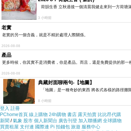
荷韻生香 立秋過後一個清晨我健走來到一方荷塘
3 小時前
老實
老實的另一個含義，就是不精於處理人際關係。
2026-08-08
產品
更多時候，你其實不是消費者，你是產品。而且，還是免費提供的那一
2026-08-08
典藏封面聊兩句-【地圖】
「地圖」是一種奇妙的東西 將各式各樣的路徑攤開
8 小時前
登入
註冊
PChome首頁
線上購物
24h購物
書店
露天拍賣
比比昂代購
新聞
/
氣象
股市
個人新聞台
廣告刊登
加入聯播網
全球購物
買賣租屋
支付連
國際連
Pi 拍錢包
旅遊
服務中心