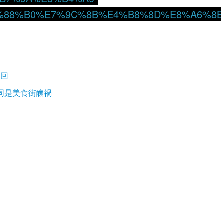
8%B0%E7%9C%8B%E4%B8%8D%E8%A6%8B-22
請回
 同是美食街釀禍