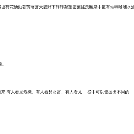
滿塘荷花湧動著芳馨蒼天碧野下靜靜凝望密葉搖曳幽泉中復有蛙鳴嘓嘓水
種。
來 有人看見危機、有人看見財富、有人看見… 從中可以發掘出不同的