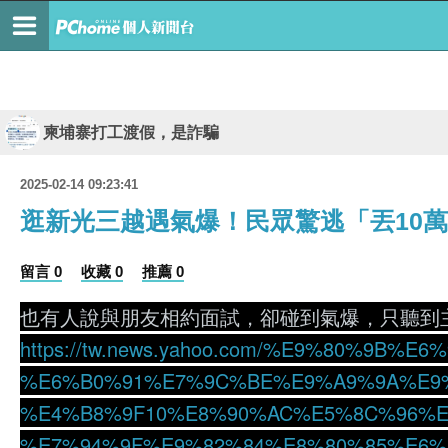
柬埔寨打工渡假，是詐騙
2025-02-14 09:23:41
逛新光三越遇氣爆！民眾驚逃「丟10
留言 0
收藏 0
推薦 0
也有人說與朋友相約面試，卻碰到氣爆，只聽到
https://tw.news.yahoo.com/%E9%80%9
%E6%B0%91%E7%9C%BE%E9%A9%9A%E9%
%E4%B8%9F10%E8%90%AC%E5%8C%96%E
%E7%94%9F%E9%82%84%E8%80%85%E6%