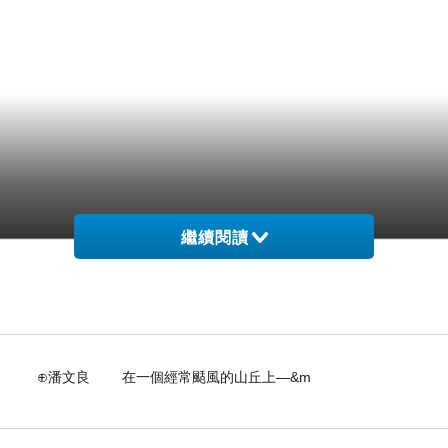
繼續閱讀
在一個經常颳風的山丘上—&m