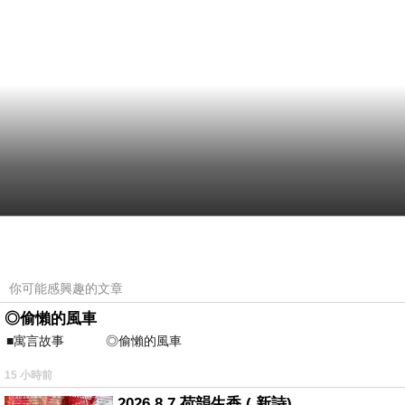
你可能感興趣的文章
◎偷懶的風車
■寓言故事 ◎偷懶的風車 ⊕潘文良 
15 小時前
2026 8 7 荷韻生香 ( 新詩)