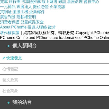
買車
旅行團
汽車險推薦
線上麻將
雜誌
星座命理
會員中心
一元簡訊
直播達人
數位憑證
企業簡訊
買網址
虛擬主機
企業郵件
廣告刊登
隱私權聲明
消費者保護
兒童網路安全
About PChome
投資人聯絡
徵才
著作權保護
｜網路家庭版權所有、轉載必究
‧Copyright PChome
PChome Online and PChome are trademarks of PChome Online
個人新聞台
快速發文
心情雜記
藝文欣賞
社會萬象
我的站台