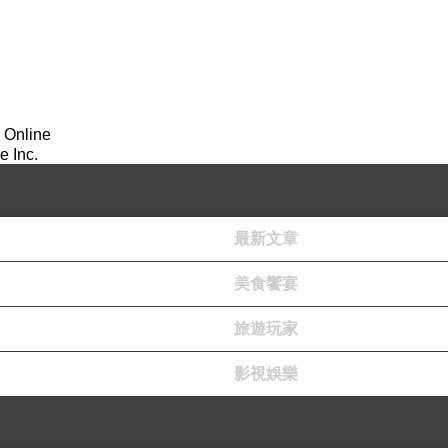
 Online
 Inc.
最新文章
美食饗宴
旅遊玩家
影視娛樂