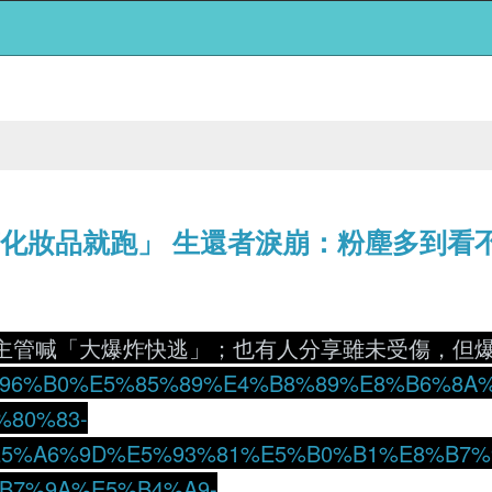
萬化妝品就跑」 生還者淚崩：粉塵多到看
主管喊「大爆炸快逃」；也有人分享雖未受傷，但
B%E6%96%B0%E5%85%89%E4%B8%89%E8%B6%
80%83-
5%A6%9D%E5%93%81%E5%B0%B1%E8%B7%
B7%9A%E5%B4%A9-