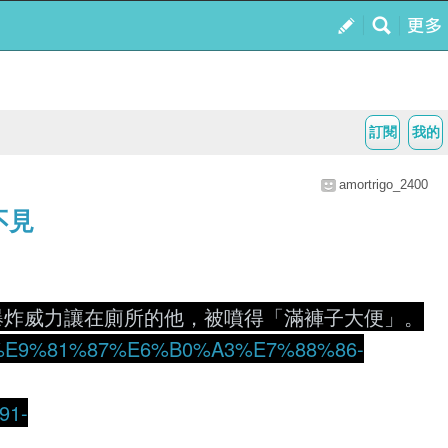
訂閱
我的
amortrigo_2400
不見
爆炸威力讓在廁所的他，被噴得「滿褲子大便」。
8A%E9%81%87%E6%B0%A3%E7%88%86-
91-