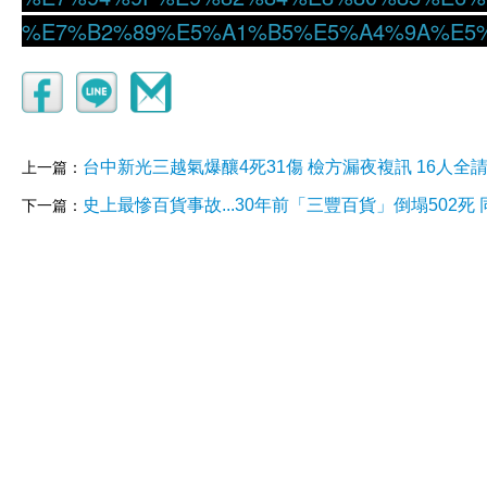
%E7%B2%89%E5%A1%B5%E5%A4%9A%E5%8
台中新光三越氣爆釀4死31傷 檢方漏夜複訊 16人全
上一篇：
史上最慘百貨事故...30年前「三豐百貨」倒塌502死
下一篇：