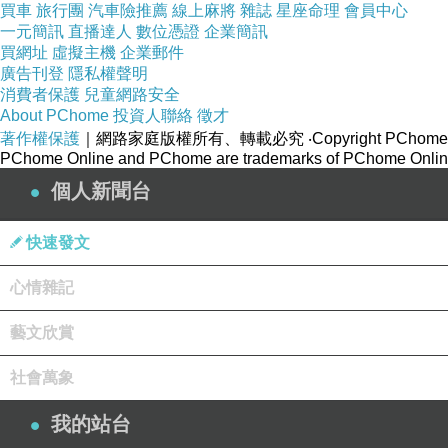
買車
旅行團
汽車險推薦
線上麻將
雜誌
星座命理
會員中心
一元簡訊
直播達人
數位憑證
企業簡訊
買網址
虛擬主機
企業郵件
廣告刊登
隱私權聲明
消費者保護
兒童網路安全
About PChome
投資人聯絡
徵才
著作權保護
｜網路家庭版權所有、轉載必究
‧Copyright PChome
PChome Online and PChome are trademarks of PChome Online
個人新聞台
快速發文
心情雜記
藝文欣賞
社會萬象
我的站台