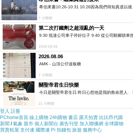
希伯來書10:26-10:31 10:26因為我們得
7 小時前
第二次打鐵劑之超混亂的一天
9:30 抵達公司車子停好位子 9:40 從公司騎腳踏
2026-08-06
2026.08.06
AMK - 山頂公仔波板糖
7 小時前
關聖帝君生日快樂
今日是關聖帝君生日.昨日心想他是我的救命恩人. 我
21 小時前
登入
註冊
PChome首頁
線上購物
24h購物
書店
露天拍賣
比比昂代購
新聞
/
氣象
股市
個人新聞台
廣告刊登
加入聯播網
全球購物
買賣租屋
支付連
國際連
Pi 拍錢包
旅遊
服務中心