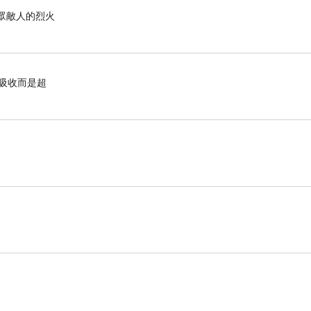
滅眾敵人的烈火
有吸收而是超