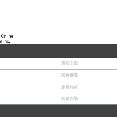
 Online
 Inc.
最新文章
美食饗宴
旅遊玩家
影視娛樂