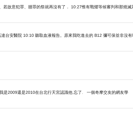
知真道以後、若故意犯罪、贖罪的祭就再沒有了． 10:27惟有戰懼等候審判和那燒
車抵達台安醫院 10:10 聽取血液報告。原來我吃進去的 B12 彌可保並非沒
是2009還是2010在台北行天宮認識他.忘了. 一個奇摩交友的網友學