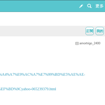
訂閱
我的
amortrigo_2400
%E5%A4%A7%E9%AC%A7%E7%99%BD%E5%AE%AE-
D%9Cyahoo-065239379.html