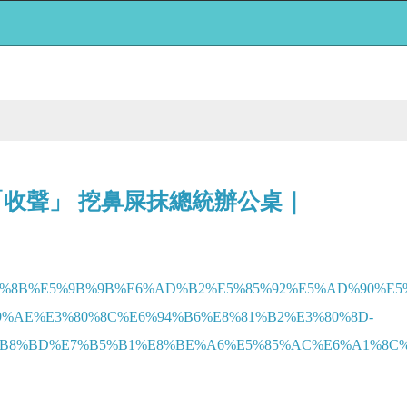
「收聲」 挖鼻屎抹總統辦公桌｜
F%E5%85%8B%E5%9B%9B%E6%AD%B2%E5%85%92%E5%AD%90
9%AE%E3%80%8C%E6%94%B6%E8%81%B2%E3%80%8D-
%BD%E7%B5%B1%E8%BE%A6%E5%85%AC%E6%A1%8C%EF%B