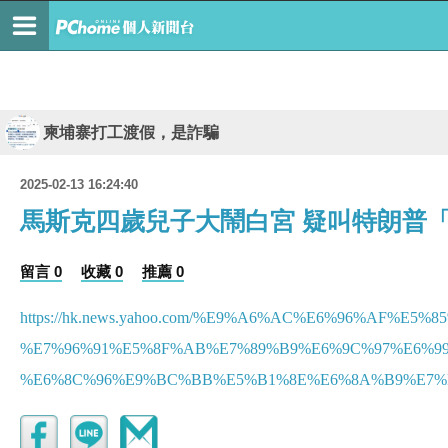
柬埔寨打工渡假，是詐騙
2025-02-13 16:24:40
馬斯克四歲兒子大鬧白宮 疑叫特朗普
留言 0
收藏 0
推薦 0
https://hk.news.yahoo.com/%E9%A6%AC%E6%96%A
%E7%96%91%E5%8F%AB%E7%89%B9%E6%9C%97%E6%9
%E6%8C%96%E9%BC%BB%E5%B1%8E%E6%8A%B9%E7%B8