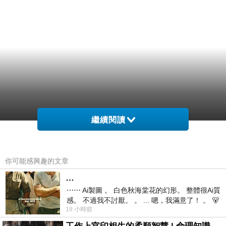
繼續閱讀
你可能感興趣的文章
…
⋯⋯ Ai製圖 。 白色秋海棠花的幻形。 整體很Ai質
感。 不過我不討厭。 。 ... 嗯，我滿意了！ 。 🐻
19 小時前
昨中