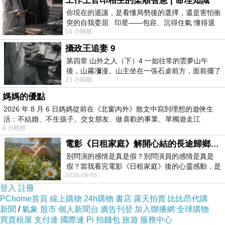
工作上官印相生的柔順智慧 | 命理知識
你現在的退讓，是看懂局勢後的選擇，還是害怕衝
突的自我委屈 印星——包容、沉得住氣 懂得退
14 小時前
一步觀察，不會
攝政王追妻 9
第四章 山外之人（下）4 一如往常的雲夢山午
後，山霧瀰漫。山主坐在一張石桌前方，面前擺了
23 小時前
一盤未下完的棋盤，還有一壺茶與兩只冒
媽媽的優點
2026 年 8 月 6 日媽媽從前在《北窗內外》散文中寫到理想的遊俠生
活：不結婚、不生孩子、交女朋友、做喜歡的事業、單獨遊走江
8 小時前
湖⋯⋯，
電影《日租家庭》解開心結的長途歸鄉！能在電影院感受到地理的寬闊和人心的相鄰，真是太棒了！
別問演的感情是真是假？別問演員的感情是真是
假？當我看完電影《日租家庭》後的心靈感動，是
2026-08-05
真的。詮釋的情感觸動了人心，就是真情
登入
註冊
PChome首頁
線上購物
24h購物
書店
露天拍賣
比比昂代購
新聞
/
氣象
股市
個人新聞台
廣告刊登
加入聯播網
全球購物
買賣租屋
支付連
國際連
Pi 拍錢包
旅遊
服務中心