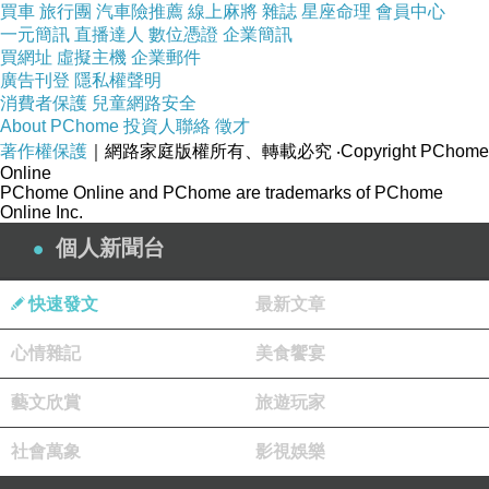
買車
旅行團
汽車險推薦
線上麻將
雜誌
星座命理
會員中心
一元簡訊
直播達人
數位憑證
企業簡訊
買網址
虛擬主機
企業郵件
廣告刊登
隱私權聲明
消費者保護
兒童網路安全
About PChome
投資人聯絡
徵才
著作權保護
｜網路家庭版權所有、轉載必究
‧Copyright PChome
Online
PChome Online and PChome are trademarks of PChome
Online Inc.
個人新聞台
快速發文
最新文章
心情雜記
美食饗宴
藝文欣賞
旅遊玩家
社會萬象
影視娛樂