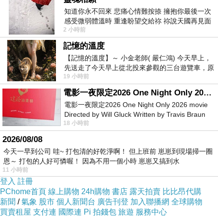
知道你永不回來 悲痛心情難按捺 擁抱你最後一次
感受微弱體溫時 重逢盼望交給祢 祢說天國再見面
2 小時前
此刻忍淚說別離 他日靈魂再
記憶的溫度
【記憶的溫度】～ 小金老師( 嚴仁鴻) 今天早上，
先送走了今天早上從北投來參觀的三台遊覽車，原
19 小時前
以為展場已經差不多要安靜下來，卻發
電影一夜限定2026 One Night Only 2026 movie
電影一夜限定2026 One Night Only 2026 movie
Directed by Will Gluck Written by Travis Braun
18 小時前
Starring Monica Barbaro
2026/08/08
今天一早到公司 哇~ 打包清的好乾淨啊！ 但上班前 崽崽到現場掃一圈
恩～ 打包的人好可憐喔！ 因為不用一個小時 崽崽又搞到水
11 小時前
登入
註冊
PChome首頁
線上購物
24h購物
書店
露天拍賣
比比昂代購
新聞
/
氣象
股市
個人新聞台
廣告刊登
加入聯播網
全球購物
買賣租屋
支付連
國際連
Pi 拍錢包
旅遊
服務中心