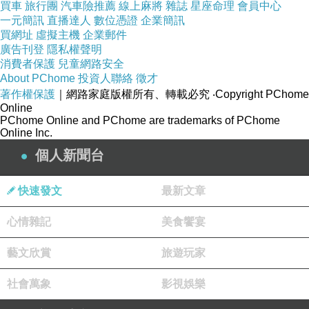
買車
旅行團
汽車險推薦
線上麻將
雜誌
星座命理
會員中心
一元簡訊
直播達人
數位憑證
企業簡訊
買網址
虛擬主機
企業郵件
廣告刊登
隱私權聲明
消費者保護
兒童網路安全
About PChome
投資人聯絡
徵才
著作權保護
｜網路家庭版權所有、轉載必究
‧Copyright PChome
Online
PChome Online and PChome are trademarks of PChome
Online Inc.
個人新聞台
快速發文
最新文章
心情雜記
美食饗宴
藝文欣賞
旅遊玩家
社會萬象
影視娛樂