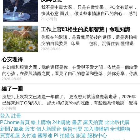
我不是中毒太深， 只是在做笑果， PO文有題材，
快其心意 而以， 做某些事情讓自己的內心--- 感到
21 小時前
愉快。
工作上官印相生的柔順智慧 | 命理知識
你現在的退讓，是看懂局勢後的選擇，還是害怕衝
突的自我委屈 印星——包容、沉得住氣 懂得退
2026-08-06
一步觀察，不會
心安理得
在幻相和現實之間，我的選擇是你，在愛與不愛之間，依然是一個缺愛
的小孩，在夢與清醒之間，看見了自己的慾望和墮落，與你分享，你説
2026-08-06
繞了一圈
沒想到上次寫文已經是一年前了。 更沒想到就這麼走著走著，2026年
已經來到了Q3的8月。 那天和好友You約吃飯，有些難為情地說「覺得
6 小時前
登入
註冊
PChome首頁
線上購物
24h購物
書店
露天拍賣
比比昂代購
新聞
/
氣象
股市
個人新聞台
廣告刊登
加入聯播網
全球購物
買賣租屋
支付連
國際連
Pi 拍錢包
旅遊
服務中心