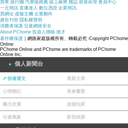
買車
旅行團
汽車險推薦
線上麻將
雜誌
星座命理
會員中心
一元簡訊
直播達人
數位憑證
企業簡訊
買網址
虛擬主機
企業郵件
廣告刊登
隱私權聲明
消費者保護
兒童網路安全
About PChome
投資人聯絡
徵才
著作權保護
｜網路家庭版權所有、轉載必究
‧Copyright PChome
Online
PChome Online and PChome are trademarks of PChome
Online Inc.
個人新聞台
快速發文
最新文章
心情雜記
美食饗宴
藝文欣賞
旅遊玩家
社會萬象
影視娛樂