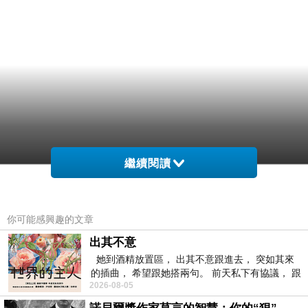
繼續閱讀
你可能感興趣的文章
出其不意
她到酒精放置區， 出其不意跟進去， 突如其來
的插曲， 希望跟她搭兩句。 前天私下有協議， 跟
2026-08-05
著阿弟丟拉基