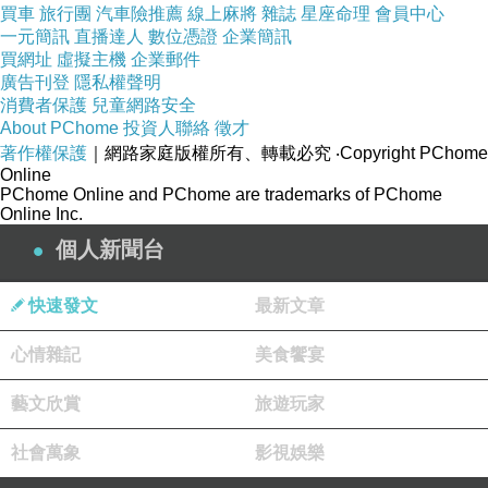
買車
旅行團
汽車險推薦
線上麻將
雜誌
星座命理
會員中心
一元簡訊
直播達人
數位憑證
企業簡訊
買網址
虛擬主機
企業郵件
廣告刊登
隱私權聲明
消費者保護
兒童網路安全
About PChome
投資人聯絡
徵才
著作權保護
｜網路家庭版權所有、轉載必究
‧Copyright PChome
Online
PChome Online and PChome are trademarks of PChome
Online Inc.
個人新聞台
快速發文
最新文章
心情雜記
美食饗宴
藝文欣賞
旅遊玩家
社會萬象
影視娛樂