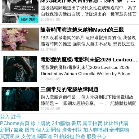
諾貝爾獎作家莫言的智慧：你的“狠”，才是最好的自我保護
這段話精闢地道出了現代女性在成熟過程中，為了
自我保護與活出自我，所提煉出的一種智慧與鋒芒
2026-08-05
的平衡。 核心解讀與看法
隨著時間演進越來越難Match的三觀
很久沒看葳老闆的影片 這部還蠻推薦的 但 我發現
隨著時間的推進 強調個人自由不忍耐 想要找三觀
11 小時前
接近的不要說對象 連朋友都超
電影愛的魔樣/電影利未記2026 Leviticus 2026
電影愛的魔樣/電影利未記2026 Leviticus 2026
Directed by Adrian Chiarella Written by Adrian
2026-08-05
Chiarella Starring Joe Bird
三個常見的電腦故障問題
踏入電腦這個行業 ，個人常碰到以下幾個電腦故
障問題 ~ 跟網友經驗分享。 一 、 記憶體接觸問
2026-08-05
題 : 記憶體即
登入
註冊
PChome首頁
線上購物
24h購物
書店
露天拍賣
比比昂代購
新聞
/
氣象
股市
個人新聞台
廣告刊登
加入聯播網
全球購物
買賣租屋
支付連
國際連
Pi 拍錢包
旅遊
服務中心