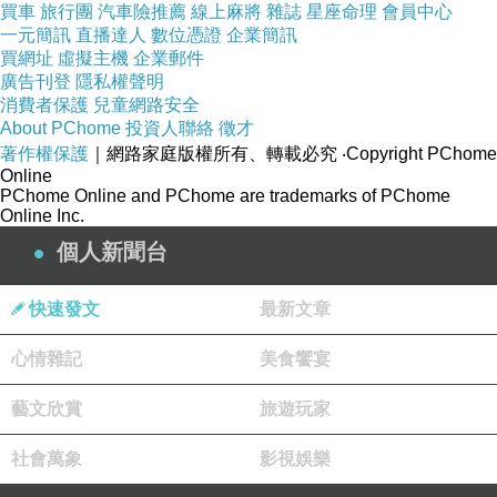
買車
旅行團
汽車險推薦
線上麻將
雜誌
星座命理
會員中心
一元簡訊
直播達人
數位憑證
企業簡訊
買網址
虛擬主機
企業郵件
廣告刊登
隱私權聲明
消費者保護
兒童網路安全
About PChome
投資人聯絡
徵才
著作權保護
｜網路家庭版權所有、轉載必究
‧Copyright PChome
Online
PChome Online and PChome are trademarks of PChome
Online Inc.
個人新聞台
快速發文
最新文章
心情雜記
美食饗宴
藝文欣賞
旅遊玩家
社會萬象
影視娛樂