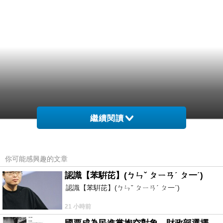
繼續閱讀
你可能感興趣的文章
認識【苯騈芘】(ㄅㄣˇ ㄆㄧㄢˊ ㄆ一ˊ)
認識【苯騈芘】(ㄅㄣˇ ㄆㄧㄢˊ ㄆ一ˊ)
21 小時前