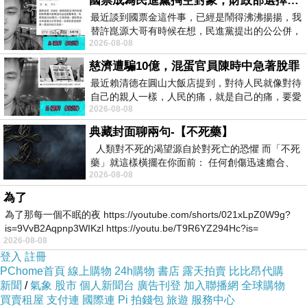
國票成為民進黨掏空對象，財政部選擇性失憶
最近談到國票金這件事，已經是鬧得沸沸揚揚，我
替許崑源大哥有時候在想，民進黨提出的公公併，
2026-08-08
其實就是想要國庫通黨庫，鬧出最大的醜
慈濟遭騙10億，混蛋官員陳時中急著脫罪
最近賴清德在圓山大飯店提到，對待人民就像對待
自己的親人一樣，人民的痛，就是自己的痛，要愛
2026-08-08
民如親，說的這麼好聽，實際上根本沒做
典藏封面聊兩句-【不死藥】
人類對不死的渴望源自於對死亡的恐懼 而「不死
藥」就這樣橫擺在你面前： 任何創傷迅速癒合、
2026-08-08
停止衰老、痛覺消失…堪
為了
為了那每一個不眠的夜 https://youtube.com/shorts/021xLpZ0W9g?
is=9VvB2Aqpnp3WIKzl https://youtu.be/T9R6YZ294Hc?is=
2026-08-08
登入
註冊
PChome首頁
線上購物
24h購物
書店
露天拍賣
比比昂代購
新聞
/
氣象
股市
個人新聞台
廣告刊登
加入聯播網
全球購物
買賣租屋
支付連
國際連
Pi 拍錢包
旅遊
服務中心