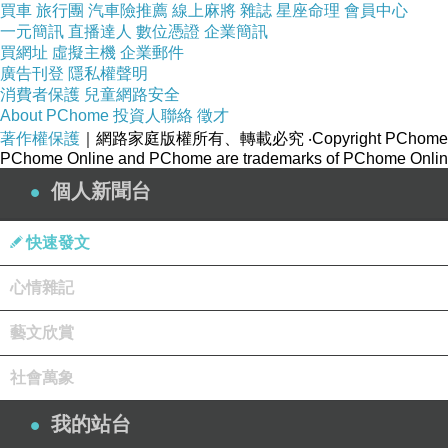
買車
旅行團
汽車險推薦
線上麻將
雜誌
星座命理
會員中心
一元簡訊
直播達人
數位憑證
企業簡訊
買網址
虛擬主機
企業郵件
廣告刊登
隱私權聲明
消費者保護
兒童網路安全
About PChome
投資人聯絡
徵才
著作權保護
｜網路家庭版權所有、轉載必究
‧Copyright PChome
PChome Online and PChome are trademarks of PChome Online
個人新聞台
快速發文
心情雜記
藝文欣賞
社會萬象
我的站台