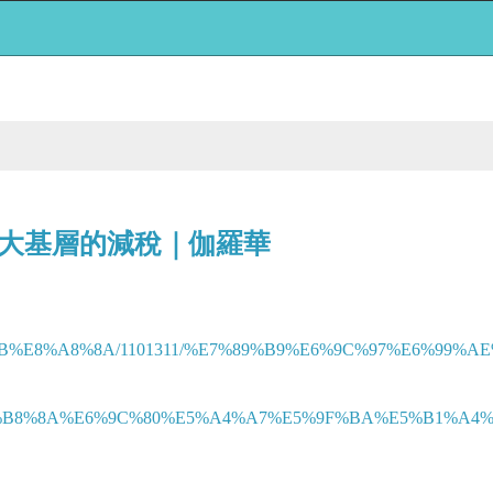
大基層的減稅｜伽羅華
BF%AB%E8%A8%8A/1101311/%E7%89%B9%E6%9C%97%E6%9
B8%8A%E6%9C%80%E5%A4%A7%E5%9F%BA%E5%B1%A4%E