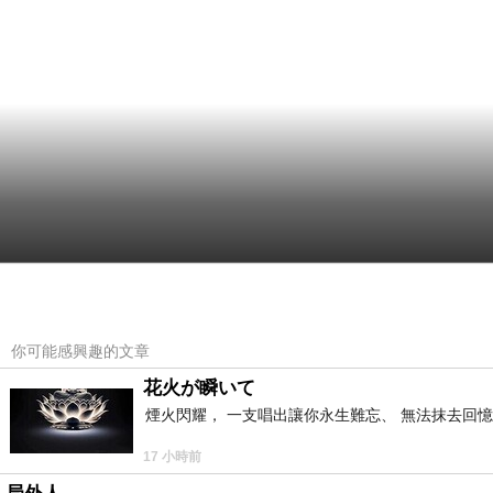
你可能感興趣的文章
花火が瞬いて
煙火閃耀， 一支唱出讓你永生難忘、 無法抹去回
17 小時前