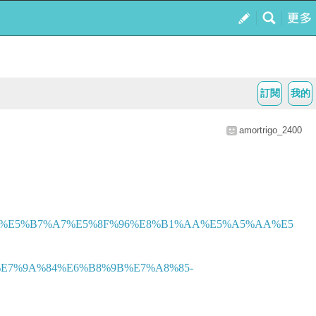
訂閱
我的
amortrigo_2400
9%AE%E5%B7%A7%E5%8F%96%E8%B1%AA%E5%A5%AA%E5
7%9A%84%E6%B8%9B%E7%A8%85-