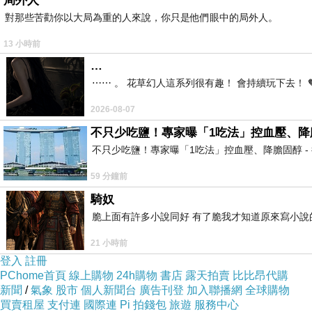
局外人
對那些苦勸你以大局為重的人來說，你只是他們眼中的局外人。
13 小時前
…
⋯⋯ 。 花草幻人這系列很有趣！ 會持續玩下去！ 
2026-08-07
不只少吃鹽！專家曝「1吃法」控血壓、降膽固醇 
不只少吃鹽！專家曝「1吃法」控血壓、降膽固醇 - 得舒飲食(DASH Di
59 分鐘前
騎奴
脆上面有許多小說同好 有了脆我才知道原來寫小說
21 小時前
登入
註冊
PChome首頁
線上購物
24h購物
書店
露天拍賣
比比昂代購
新聞
/
氣象
股市
個人新聞台
廣告刊登
加入聯播網
全球購物
買賣租屋
支付連
國際連
Pi 拍錢包
旅遊
服務中心