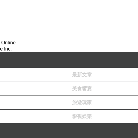
 Online
 Inc.
最新文章
美食饗宴
旅遊玩家
影視娛樂