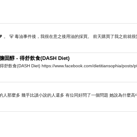
🧡 。 🐻 毒油事件後，我很在意之後用油的採買。 前天購買了我之前就很
- 得舒飲食(DASH Diet)
et) https://www.facebook.com/dietitiansophia/posts/pf
的人那麼多 幾乎比讀小說的人還多 有位同好問了一個問題 她說為什麼高