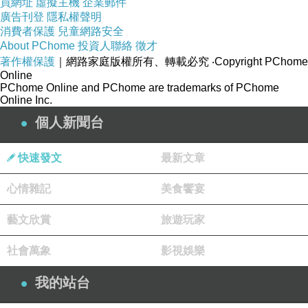
買網址
虛擬主機
企業郵件
廣告刊登
隱私權聲明
消費者保護
兒童網路安全
About PChome
投資人聯絡
徵才
著作權保護
｜網路家庭版權所有、轉載必究
‧Copyright PChome
Online
PChome Online and PChome are trademarks of PChome
Online Inc.
個人新聞台
快速發文
最新文章
心情雜記
美食饗宴
藝文欣賞
旅遊玩家
社會萬象
影視娛樂
我的站台