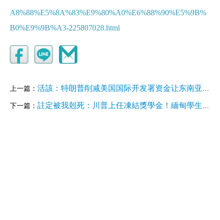
A8%88%E5%8A%83%E9%80%A0%E6%88%90%E5%9B%
B0%E9%9B%A3-225807028.html
活該：特朗普削减美国国际开发署资金让东南亚人心寒
上一篇：
註定被我剋死：川普上任凍結獎學金！緬甸學生頓失經濟支柱 坦言：沒錢讀不下去
下一篇：