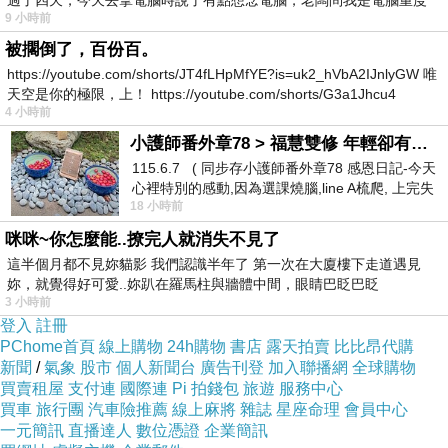
過了四天，今天去拿電腦時說了有點想念電腦，老闆問我是電腦重度
9 小時前
被擱倒了，百份百。
https://youtube.com/shorts/JT4fLHpMfYE?is=uk2_hVbA2IJnlyGW 唯
天空是你的極限，上！ https://youtube.com/shorts/G3a1Jhcu4
4 小時前
小護師番外章78 > 福慧雙修 年輕卻有個老靈魂 ㄑ金剛經〉podcast
115.6.7 ( 同步存小護師番外章78 感恩日記-今天
心裡特別的感動,因為選課燒腦,line A梳爬, 上完失
18 小時前
智課的她,特來傾
咪咪~你怎麼能..撩完人就消失不見了
這半個月都不見妳貓影 我們認識半年了 第一次在大廈樓下走道遇見
妳，就覺得好可愛..妳趴在羅馬柱與牆體中間，眼睛巴眨巴眨
3 小時前
登入
註冊
PChome首頁
線上購物
24h購物
書店
露天拍賣
比比昂代購
新聞
/
氣象
股市
個人新聞台
廣告刊登
加入聯播網
全球購物
買賣租屋
支付連
國際連
Pi 拍錢包
旅遊
服務中心
買車
旅行團
汽車險推薦
線上麻將
雜誌
星座命理
會員中心
一元簡訊
直播達人
數位憑證
企業簡訊