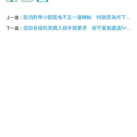
取消對華小額豁免不足一週轉軚 特朗普為何下令暫緩？
上一篇：
倡加長移民英國入籍年期要求 保守黨魁建議5+1變10+5 政府回應
下一篇：