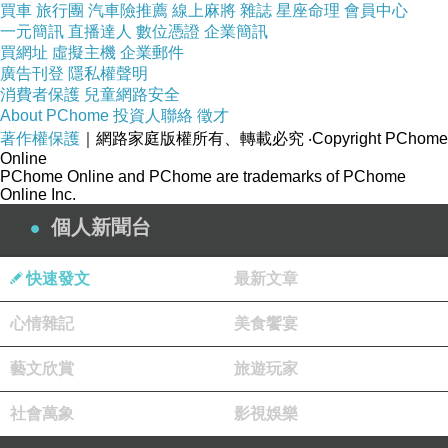
買車
旅行團
汽車險推薦
線上麻將
雜誌
星座命理
會員中心
一元簡訊
直播達人
數位憑證
企業簡訊
買網址
虛擬主機
企業郵件
廣告刊登
隱私權聲明
消費者保護
兒童網路安全
About PChome
投資人聯絡
徵才
著作權保護
｜網路家庭版權所有、轉載必究
‧Copyright PChome
Online
PChome Online and PChome are trademarks of PChome
Online Inc.
個人新聞台
快速發文
最新文章
心情雜記
美食饗宴
藝文欣賞
旅遊玩家
社會萬象
影視娛樂