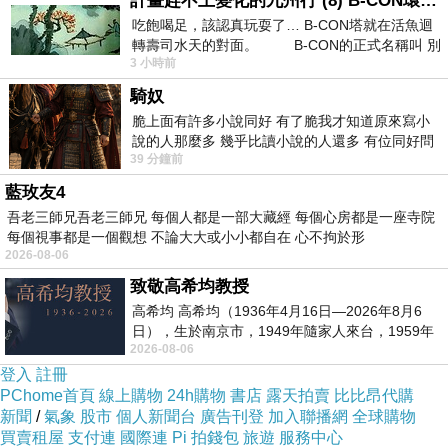
計畫趕不上變化的九州行 (8) B-CON環球塔
吃飽喝足，該認真玩耍了… B-CON塔就在活魚迴
轉壽司水天的對面。 B-CON的正式名稱叫 別
3 小時前
騎奴
脆上面有許多小說同好 有了脆我才知道原來寫小
說的人那麼多 幾乎比讀小說的人還多 有位同好問
39 分鐘前
了一個問題 她說為什麼高中文學獎的
藍玫友4
吾老三師兄吾老三師兄 每個人都是一部大藏經 每個心房都是一座寺院
每個視事都是一個觀想 不論大大或小小都自在 心不拘於形
2026-08-06
致敬高希均教授
高希均 高希均（1936年4月16日—2026年8月6
日），生於南京市，1949年隨家人來台，1959年
2026-08-06
赴美深造並取得經濟發展博士學位。曾任
登入
註冊
PChome首頁
線上購物
24h購物
書店
露天拍賣
比比昂代購
新聞
/
氣象
股市
個人新聞台
廣告刊登
加入聯播網
全球購物
買賣租屋
支付連
國際連
Pi 拍錢包
旅遊
服務中心